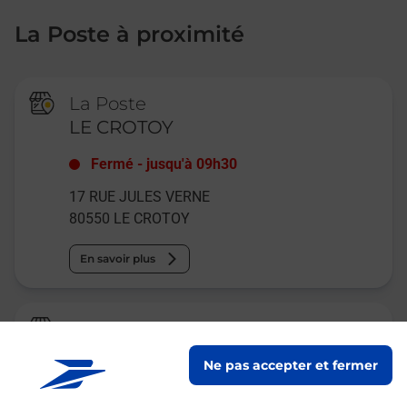
La Poste à proximité
La Poste
LE CROTOY
Fermé
-
jusqu'à
09h30
17 RUE JULES VERNE
80550
LE CROTOY
En savoir plus
Relais Pickup
CARREFOUR MARKET
Ne pas accepter et fermer
Fermé
-
jusqu'à
08h30