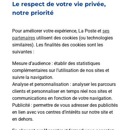
Le respect de votre vie privée,
RUE DES MOULINS
80120
RUE
notre priorité
En savoir plus
Pour améliorer votre expérience, La Poste et
ses
partenaires
utilisent des cookies (ou technologies
Malin !
similaires). Les finalités des cookies sont les
suivantes :
La Poste
Mesure d’audience
: établir des statistiques
en ligne
complémentaires sur l’utilisation de nos sites et
suivre la navigation.
Ouvert 24h/24
Analyse et personnalisation
: analyser les parcours
clients et personnaliser en temps réel nos sites et
En savoir plus
communications en fonction de votre navigation.
Publicité
: permettre de vous adresser des publicités
en lien avec vos centres d’intérêts sur notre site et
Recherchez un autre point de contact
en dehors.