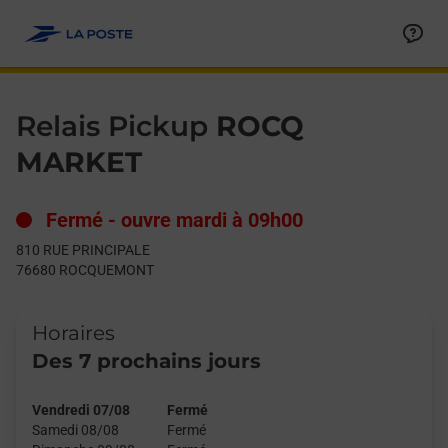
Le lien s'ouvre dans un nouvel onglet
Allez au contenu
Day of the Week
Get directions to Relais Pickup at 810 RUE PRINCIPALE ROCQ
Hours
Relais Pickup
ROCQ
MARKET
Fermé
-
ouvre mardi à
09h00
810 RUE PRINCIPALE
76680
ROCQUEMONT
Horaires
Des 7 prochains jours
Vendredi 07/08
Fermé
Samedi 08/08
Fermé