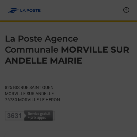
Le lien s'ouvre dans un nouvel onglet
Allez au contenu
Day of the Week
Get directions to La Poste Agence Communale at 825 BIS RU
Hours
La Poste Agence
Communale
MORVILLE SUR
ANDELLE MAIRIE
825 BIS RUE SAINT OUEN
MORVILLE SUR ANDELLE
76780
MORVILLE LE HERON