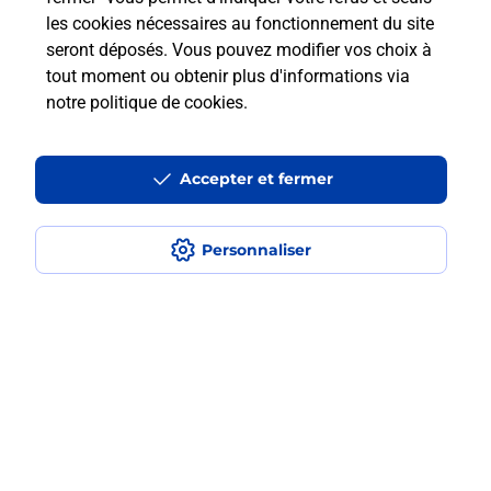
les cookies nécessaires au fonctionnement du site
En savoir plus
seront déposés. Vous pouvez modifier vos choix à
tout moment ou obtenir plus d'informations via
notre politique de cookies
.
Questions fréquemment posées
Accepter et fermer
Quel est le prix d’une numérisation ?
Personnaliser
Où faire des numérisations à
proximité ?
Comment numériser un document ?
Localiser
Liste
Seine-Maritime
LE HAVRE