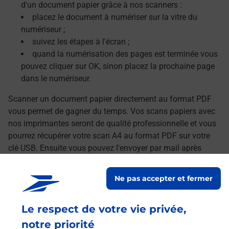
d'un document papier grâce à nos scanners :
placez le document à numériser sur la vitre du
numériseur ;
suivez les étapes à l'écran ;
quand la numérisation des pages est terminée vous
pouvez cliquer sur OK, sinon placez la prochaine page
dans le numériseur.
Scanner un document papier directement au format PDF
vous permet de gagner du temps. Vos scans papiers avec
nos imprimantes seront de qualité professionnelle et vous
pourrez récupérer votre scan A4 au format PDF sur votre
clé USB. Ensuite vous pouvez l'envoyer par mail après
avoir transféré vos documents numérisés sur votre
ordinateur.
Ne pas accepter et fermer
Le lien s'ouvre dans un nouvel onglet
Localiser les scanners à proximité
Le respect de votre vie privée,
notre priorité