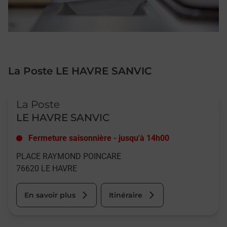
La Poste LE HAVRE SANVIC
Le lien s'ouvre dans un nouvel onglet
La Poste
LE HAVRE SANVIC
Fermeture saisonnière
-
jusqu'à
14h00
PLACE RAYMOND POINCARE
76620
LE HAVRE
En savoir plus
Itinéraire