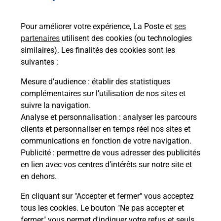
Services
Pour améliorer votre expérience, La Poste et
ses
partenaires
utilisent des cookies (ou technologies
En savoir plus
En sa
similaires). Les finalités des cookies sont les
suivantes :
Ache
Mesure d’audience
: établir des statistiques
dent
sui
complémentaires sur l’utilisation de nos sites et
Vous
suivre la navigation.
de c
Analyse et personnalisation
: analyser les parcours
télé
clients et personnaliser en temps réel nos sites et
Post
communications en fonction de votre navigation.
Publicité
: permettre de vous adresser des publicités
En
en lien avec vos centres d’intérêts sur notre site et
Envoyer un colis
en dehors.
Vous souhaitez envoyer un colis depuis : LE
En cliquant sur "Accepter et fermer" vous acceptez
HAVRE SANVIC (76620) ? Découvrez toutes les
tous les cookies. Le bouton "Ne pas accepter et
solutions proposées par La Poste.
fermer" vous permet d'indiquer votre refus et seuls