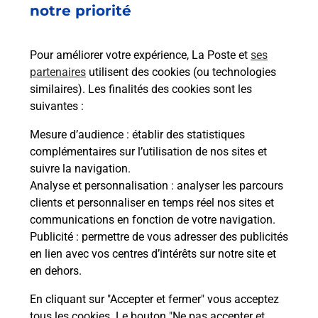
notre priorité
Services
Pour améliorer votre expérience, La Poste et
ses
partenaires
utilisent des cookies (ou technologies
En savoir plus
En sa
similaires). Les finalités des cookies sont les
suivantes :
Ache
Mesure d’audience
: établir des statistiques
dent
sui
complémentaires sur l’utilisation de nos sites et
Vous
suivre la navigation.
de c
Analyse et personnalisation
: analyser les parcours
télé
clients et personnaliser en temps réel nos sites et
Post
communications en fonction de votre navigation.
Publicité
: permettre de vous adresser des publicités
En
en lien avec vos centres d’intérêts sur notre site et
Envoyer un colis
en dehors.
Vous souhaitez envoyer un colis depuis : LE
En cliquant sur "Accepter et fermer" vous acceptez
HAVRE ROND POINT (76600) ? Découvrez toutes
tous les cookies. Le bouton "Ne pas accepter et