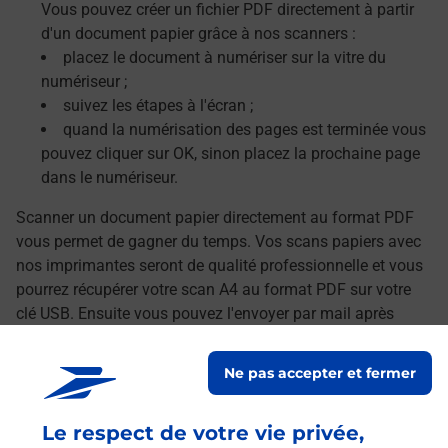
Vous pouvez créer un fichier PDF directement à partir
d'un document papier grâce à nos scanners :
placez le document à numériser sur la vitre du
numériseur ;
suivez les étapes à l'écran ;
quand la numérisation des pages est terminée vous
pouvez cliquer sur OK, sinon placez la prochaine page
dans le numériseur.
Scanner un document papier directement au format PDF
vous permet de gagner du temps. Vos scans papiers avec
nos imprimantes seront de qualité professionnelle et vous
pourrez récupérer votre scan A4 au format PDF sur votre
clé USB. Ensuite vous pouvez l'envoyer par mail après
avoir transféré vos documents numérisés sur votre
ordinateur.
Ne pas accepter et fermer
Le lien s'ouvre dans un nouvel onglet
Localiser les scanners à proximité
Le respect de votre vie privée,