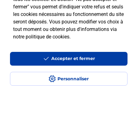
les solutions proposées par La Poste.
fermer" vous permet d'indiquer votre refus et seuls
les cookies nécessaires au fonctionnement du site
En savoir plus
seront déposés. Vous pouvez modifier vos choix à
tout moment ou obtenir plus d'informations via
notre politique de cookies
.
Questions fréquemment posées
Accepter et fermer
Quel est le prix d’une numérisation ?
Personnaliser
Où faire des numérisations à
proximité ?
Comment numériser un document ?