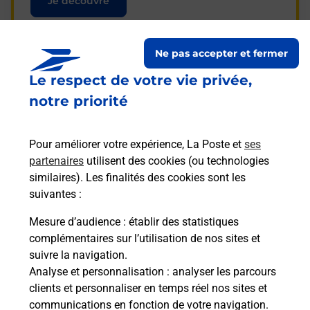
Je découvre
Ne pas accepter et fermer
Le respect de votre vie privée,
Questions fréquemment
notre priorité
posées
Pour améliorer votre expérience, La Poste et
ses
partenaires
utilisent des cookies (ou technologies
La téléassistance classique avec
similaires). Les finalités des cookies sont les
médaillon d’alarme qu’est ce que
suivantes :
c’est ?
Mesure d’audience
: établir des statistiques
complémentaires sur l’utilisation de nos sites et
Comment fonctionne la
suivre la navigation.
téléassistance classique ?
Analyse et personnalisation
: analyser les parcours
clients et personnaliser en temps réel nos sites et
communications en fonction de votre navigation.