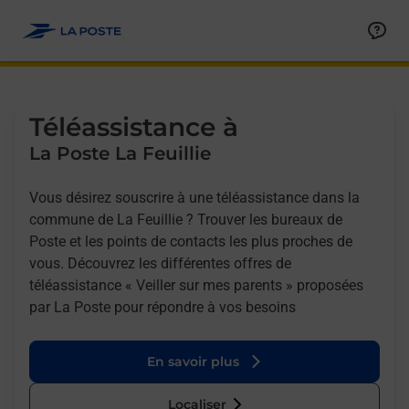
Allez au contenu
Afficher ou masquer la réponse
Afficher ou masquer la réponse
Afficher ou masquer la réponse
Téléassistance à
La Poste La Feuillie
Vous désirez souscrire à une téléassistance dans la
commune de La Feuillie ? Trouver les bureaux de
Poste et les points de contacts les plus proches de
vous. Découvrez les différentes offres de
téléassistance « Veiller sur mes parents » proposées
par La Poste pour répondre à vos besoins
En savoir plus
Localiser