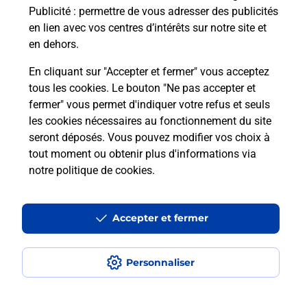
Publicité
: permettre de vous adresser des publicités
Comment est installée la
en lien avec vos centres d’intérêts sur notre site et
téléassistance classique ?
en dehors.
En cliquant sur "Accepter et fermer" vous acceptez
tous les cookies. Le bouton "Ne pas accepter et
Localiser
Liste
Liste - téléassistance
fermer" vous permet d'indiquer votre refus et seuls
Seine-Maritime - téléassistance
La Feuillie - téléassistance
les cookies nécessaires au fonctionnement du site
seront déposés. Vous pouvez modifier vos choix à
tout moment ou obtenir plus d'informations via
notre politique de cookies
.
Plan du site
Accessibilité : partiellement conforme
Accepter et fermer
Conditions contractuelles
Personnaliser
Mentions légales