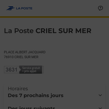
Le lien s'ouvre dans un nouvel onglet
Allez au contenu
Day of the Week
Get directions to La Poste at PLACE ALBERT JACQUARD CRIEL
Hours
La Poste
CRIEL SUR MER
PLACE ALBERT JACQUARD
76910
CRIEL SUR MER
Horaires
Des 7 prochains jours
Lundi
Fermé
Des jours suivants