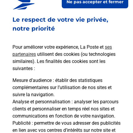
Ne pas accepter et fermer
En savoir plus
Envoyer un colis
Le respect de votre vie privée,
Vous souhaitez envoyer un colis depuis : CRIEL
notre priorité
SUR MER (76910) ? Découvrez toutes les solutions
proposées par La Poste.
Pour améliorer votre expérience, La Poste et
ses
partenaires
utilisent des cookies (ou technologies
En savoir plus
similaires). Les finalités des cookies sont les
En savoir plus
suivantes :
Mesure d’audience
: établir des statistiques
Souscrire à la téléassistance
complémentaires sur l’utilisation de nos sites et
suivre la navigation.
Besoin d’un système de téléassistance à l’intérieur
Analyse et personnalisation
: analyser les parcours
et/ou à l’extérieur de votre domicile ? Découvrez
clients et personnaliser en temps réel nos sites et
les offres téléalarme dans votre bureau de Poste à
communications en fonction de votre navigation.
CRIEL SUR MER.
Publicité
: permettre de vous adresser des publicités
en lien avec vos centres d’intérêts sur notre site et