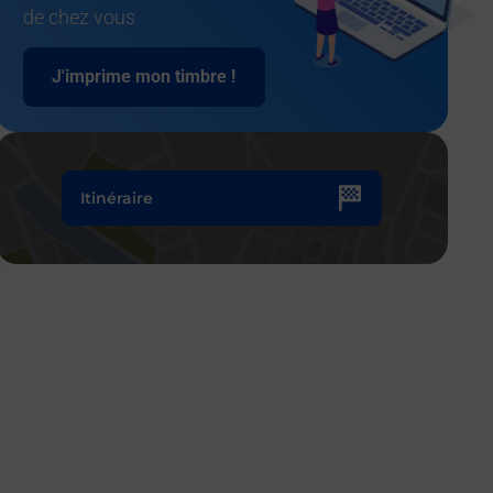
de chez vous
J'imprime mon timbre !
Itinéraire