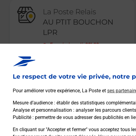
La Poste Relais
AU PTIT BOUCHON
LPR
Fermé
-
jusqu'à
08h00
2 PLACE DE L EGLISE
76210
NOINTOT
Le respect de votre vie privée, notre p
En savoir plus
Pour améliorer votre expérience, La Poste et
ses partenair
Mesure d’audience
: établir des statistiques complémentair
Analyse et personnalisation
: analyser les parcours client
Publicité
: permettre de vous adresser des publicités en lie
En cliquant sur "Accepter et fermer" vous acceptez tous le