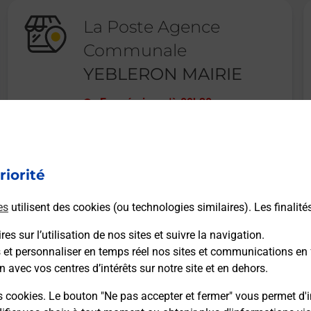
La Poste Agence
Communale
YEBLERON MAIRIE
Fermé
-
jusqu'à
09h30
1 PLACE FERNAND AUGER
76640
YEBLERON
riorité
En savoir plus
es
utilisent des cookies (ou technologies similaires). Les finalité
es sur l’utilisation de nos sites et suivre la navigation.
s et personnaliser en temps réel nos sites et communications en 
n avec vos centres d’intérêts sur notre site et en dehors.
Recherchez un autre point de contact
s cookies. Le bouton "Ne pas accepter et fermer" vous permet d'i