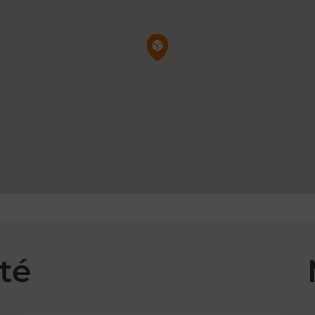
Pin de la carte
té