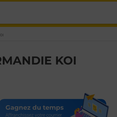
BERNIERES,
OI
MANDIE KOI
Gagnez du temps
Affranchissez votre courrier