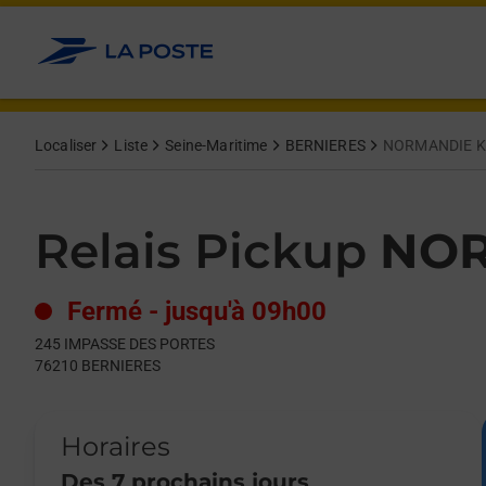
Le lien s'ouvre dans un nouvel onglet
Allez au contenu
Day of the Week
Get directions to Relais Pickup at 245 IMPASSE DES PORTES 
Hours
Localiser
Liste
Seine-Maritime
BERNIERES
NORMANDIE K
Relais Pickup
NOR
Fermé
-
jusqu'à
09h00
245 IMPASSE DES PORTES
76210
BERNIERES
Horaires
Des 7 prochains jours