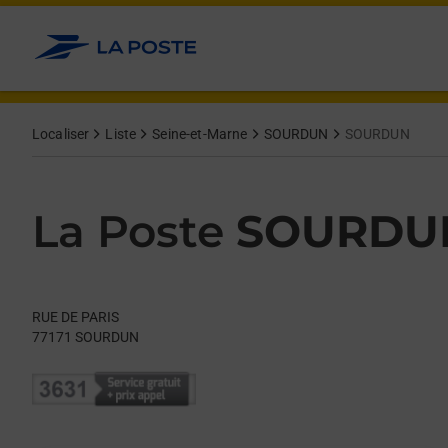
Le lien s'ouvre dans un nouvel onglet
Allez au contenu
Day of the Week
Get directions to La Poste at RUE DE PARIS SOURDUN,
Hours
Localiser
Liste
Seine-et-Marne
SOURDUN
SOURDUN
La Poste
SOURDU
RUE DE PARIS
77171
SOURDUN