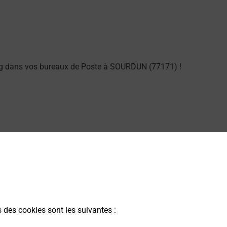
ng dans vos bureaux de Poste à SOURDUN (77171) !
s des cookies sont les suivantes :