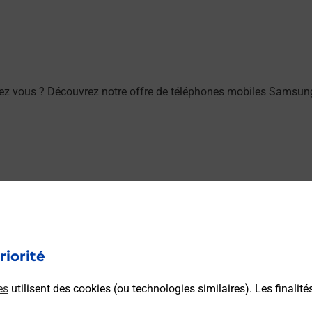
ez vous ? Découvrez notre offre de téléphones mobiles Samsu
171) ? Découvrez toutes les solutions proposées par La Poste.
riorité
es
utilisent des cookies (ou technologies similaires). Les finalité