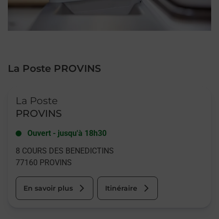
La Poste PROVINS
Le lien s'ouvre dans un nouvel onglet
La Poste
PROVINS
Ouvert
-
jusqu'à
18h30
8 COURS DES BENEDICTINS
77160
PROVINS
En savoir plus
Itinéraire