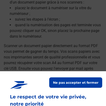
d'un document papier grâce à nos scanners :
placez le document à numériser sur la vitre du
numériseur ;
suivez les étapes à l'écran ;
quand la numérisation des pages est terminée vous
pouvez cliquer sur OK, sinon placez la prochaine page
dans le numériseur.
Scanner un document papier directement au format PDF
vous permet de gagner du temps. Vos scans papiers avec
nos imprimantes seront de qualité professionnelle et vous
pourrez récupérer votre scan A4 au format PDF sur votre
clé USB. Ensuite vous pouvez l'envoyer par mail après
avoir transféré vos documents numérisés sur votre
ordinateur.
Ne pas accepter et fermer
Le lien s'ouvre dans un nouvel onglet
Localiser les scanners à proximité
Le respect de votre vie privée,
notre priorité