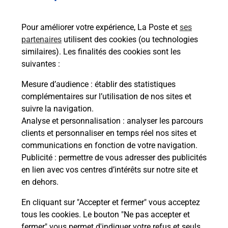
Services
Pour améliorer votre expérience, La Poste et
ses
partenaires
utilisent des cookies (ou technologies
En savoir plus
En sa
similaires). Les finalités des cookies sont les
suivantes :
à
Ache
Mesure d’audience
: établir des statistiques
dent
sui
par
complémentaires sur l’utilisation de nos sites et
Vous
suivre la navigation.
de c
Analyse et personnalisation
: analyser les parcours
télé
clients et personnaliser en temps réel nos sites et
Post
communications en fonction de votre navigation.
Publicité
: permettre de vous adresser des publicités
En
en lien avec vos centres d’intérêts sur notre site et
Envoyer un colis
en dehors.
Vous souhaitez envoyer un colis depuis : PROVINS
En cliquant sur "Accepter et fermer" vous acceptez
(77160) ? Découvrez toutes les solutions
tous les cookies. Le bouton "Ne pas accepter et
proposées par La Poste.
fermer" vous permet d'indiquer votre refus et seuls