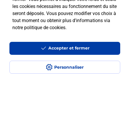
les cookies nécessaires au fonctionnement du site
En savoir plus
seront déposés. Vous pouvez modifier vos choix à
tout moment ou obtenir plus d'informations via
notre politique de cookies
.
Questions fréquemment posées
Accepter et fermer
Quel est le prix d’une numérisation ?
Personnaliser
Où faire des numérisations à
proximité ?
Comment numériser un document ?
Localiser
Liste
Seine-et-Marne
PROVINS
PROVINS