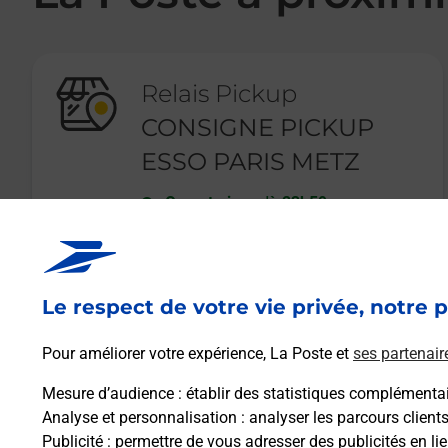
Relais Pickup
CONSIGNE PICKUP
ESSO PARIS METZ
Ouvert
-
jusqu'à
23h59
AV PRESIDENT SALVADOR ALLENDE
77100
MEAUX
Le respect de votre vie privée, notre p
En savoir plus
Pour améliorer votre expérience, La Poste et
ses partenair
Mesure d’audience
: établir des statistiques complémentair
Analyse et personnalisation
: analyser les parcours client
Publicité
: permettre de vous adresser des publicités en lie