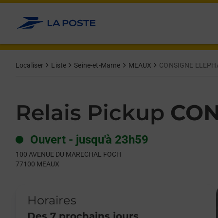
Le lien s'ouvre dans un nouvel onglet
Allez au contenu
Day of the Week
Get directions to Relais Pickup at 100 AVENUE DU MARECHAL
Hours
Localiser
Liste
Seine-et-Marne
MEAUX
CONSIGNE ELEPH
Relais Pickup
CON
Ouvert
-
jusqu'à
23h59
100 AVENUE DU MARECHAL FOCH
77100
MEAUX
Horaires
Des 7 prochains jours