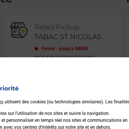
Relais Pickup
TABAC ST NICOLAS
Fermé
-
jusqu'à
08h00
84 RUE DU FAUBOURG SAINT
NICOLAS
77100
MEAUX
riorité
En savoir plus
es
utilisent des cookies (ou technologies similaires). Les finalité
es sur l’utilisation de nos sites et suivre la navigation.
s et personnaliser en temps réel nos sites et communications en 
n avec vos centres d’intérêts sur notre site et en dehors.