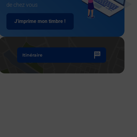
de chez vous
J'imprime mon timbre !
Itinéraire