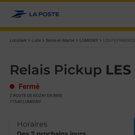
Le lien s'ouvre dans un nouvel onglet
Allez au contenu
Day of the Week
Get directions to Relais Pickup at 2 ROUTE DE ROZAY EN BRIE
Hours
Localiser
Liste
Seine-et-Marne
LUMIGNY
LES PEPINIERE
Relais Pickup
LES
Fermé
2 ROUTE DE ROZAY EN BRIE
77540
LUMIGNY
Horaires
Des 7 prochains jours