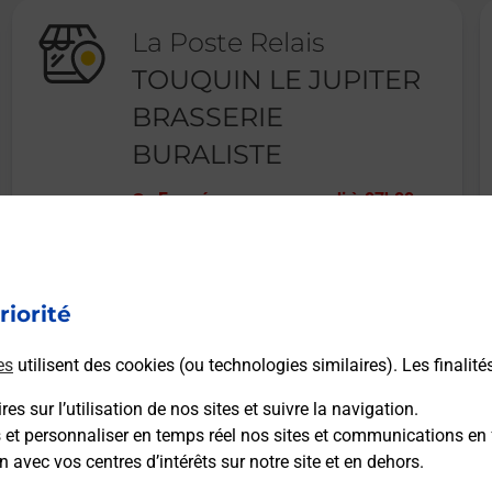
La Poste Relais
TOUQUIN LE JUPITER
BRASSERIE
BURALISTE
Fermé
-
ouvre mercredi à
07h00
8 RUE DU LUREAU
77131
TOUQUIN
riorité
En savoir plus
es
utilisent des cookies (ou technologies similaires). Les finalité
es sur l’utilisation de nos sites et suivre la navigation.
s et personnaliser en temps réel nos sites et communications en 
n avec vos centres d’intérêts sur notre site et en dehors.
Recherchez un autre point de contact