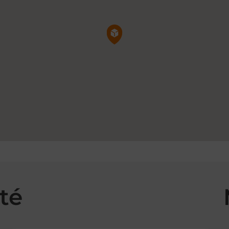
Pin de la carte
té