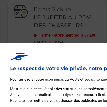
Relais Pickup
LE JUPITER AU RDV
DES CHASSEURS
Fermé
-
ouvre mercredi à
07h00
8 RUE DU LUREAU
77131
TOUQUIN
Le respect de votre vie privée, notre p
En savoir plus
Pour améliorer votre expérience, La Poste et
ses partenair
Mesure d’audience
: établir des statistiques complémentair
Analyse et personnalisation
: analyser les parcours client
Publicité
: permettre de vous adresser des publicités en lie