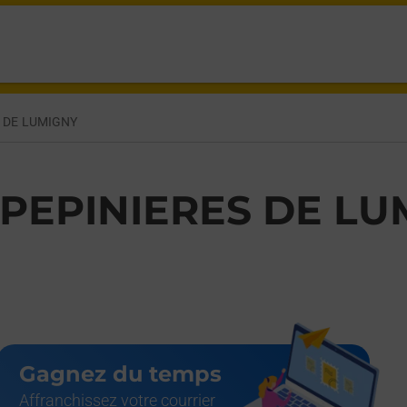
 LUMIGNY,
S DE LUMIGNY
 PEPINIERES DE L
Gagnez du temps
Affranchissez votre courrier