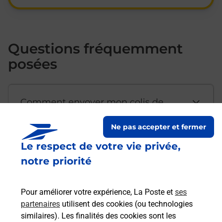
Questions fréquemment
posées
Comment envoyer mon colis de
chez moi ?
Ne pas accepter et fermer
Le respect de votre vie privée,
Est-il possible d’acheter un
notre priorité
emballage directement depuis un
bureau de Poste ?
Pour améliorer votre expérience, La Poste et
ses
partenaires
utilisent des cookies (ou technologies
Comment demander une
similaires). Les finalités des cookies sont les