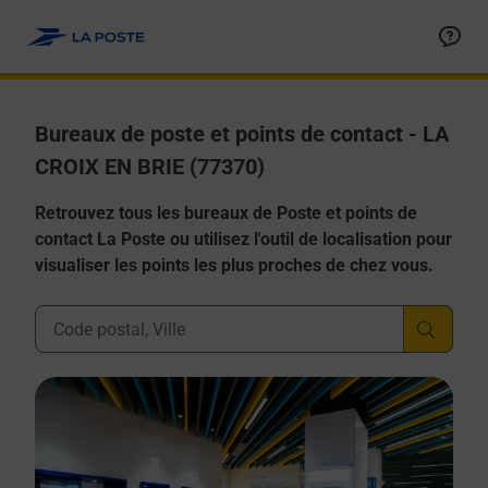
Allez au contenu
Afficher ou masquer la réponse
Afficher ou masquer la réponse
Afficher ou masquer la réponse
Afficher ou masquer la réponse
Afficher ou masquer la réponse
Bureaux de poste et points de contact - LA
CROIX EN BRIE (77370)
Retrouvez tous les bureaux de Poste et points de
contact La Poste ou utilisez l'outil de localisation pour
visualiser les points les plus proches de chez vous.
Ville, Département, Code Postal