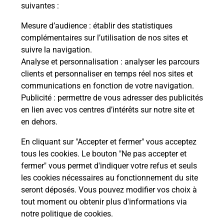
modification de livraison ?
suivantes :
Mesure d’audience
: établir des statistiques
complémentaires sur l’utilisation de nos sites et
Comment La Poste participe-t-elle
suivre la navigation.
à votre sécurité au quotidien ?
Analyse et personnalisation
: analyser les parcours
clients et personnaliser en temps réel nos sites et
communications en fonction de votre navigation.
Puis-je passer mon code de la route
Publicité
: permettre de vous adresser des publicités
avec La Poste et sous quelles
en lien avec vos centres d’intérêts sur notre site et
conditions ?
en dehors.
En cliquant sur "Accepter et fermer" vous acceptez
tous les cookies. Le bouton "Ne pas accepter et
fermer" vous permet d'indiquer votre refus et seuls
Localiser
Liste
Seine-et-Marne
LA CROIX EN BRIE
les cookies nécessaires au fonctionnement du site
seront déposés. Vous pouvez modifier vos choix à
tout moment ou obtenir plus d'informations via
notre politique de cookies
.