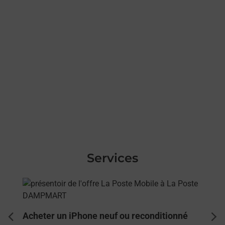
Services
En savoir plus
Acheter un iPhone neuf ou reconditionné
dent
sui