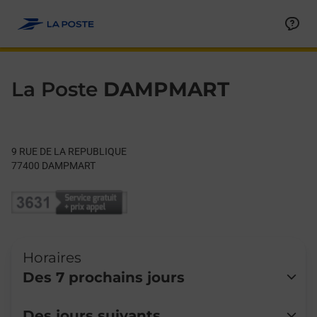
Le lien s'ouvre dans un nouvel onglet
Allez au contenu
Day of the Week
Get directions to La Poste at 9 RUE DE LA REPUBLIQUE DAMP
Hours
La Poste
DAMPMART
9 RUE DE LA REPUBLIQUE
77400
DAMPMART
Horaires
Des 7 prochains jours
Lundi
Fermé
Des jours suivants