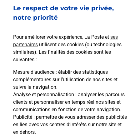
Le respect de votre vie privée,
Envoyer un colis
notre priorité
Vous souhaitez envoyer un colis depuis :
DAMPMART (77400) ? Découvrez toutes les
Pour améliorer votre expérience, La Poste et
ses
solutions proposées par La Poste.
partenaires
utilisent des cookies (ou technologies
similaires). Les finalités des cookies sont les
En savoir plus
suivantes :
En savoir plus
Mesure d’audience
: établir des statistiques
complémentaires sur l’utilisation de nos sites et
Souscrire à la téléassistance
suivre la navigation.
Analyse et personnalisation
: analyser les parcours
Besoin d’un système de téléassistance à l’intérieur
clients et personnaliser en temps réel nos sites et
et/ou à l’extérieur de votre domicile ? Découvrez
communications en fonction de votre navigation.
les offres téléalarme dans votre bureau de Poste à
Publicité
: permettre de vous adresser des publicités
DAMPMART.
en lien avec vos centres d’intérêts sur notre site et
en dehors.
En savoir plus