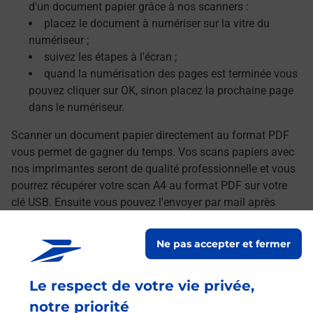
d'un document papier grâce à nos scanners :
placez le document à numériser sur la vitre du
numériseur ;
suivez les étapes à l'écran ;
quand la numérisation des pages est terminée vous
pouvez cliquer sur OK, sinon placez la prochaine page
dans le numériseur.
Scanner un document papier directement au format PDF
vous permet de gagner du temps. Vos scans papiers avec
nos imprimantes seront de qualité professionnelle et vous
pourrez récupérer votre scan A4 au format PDF sur votre
clé USB. Ensuite vous pouvez l'envoyer par mail après
avoir transféré vos documents numérisés sur votre
ordinateur.
Ne pas accepter et fermer
Le lien s'ouvre dans un nouvel onglet
Localiser les scanners à proximité
Le respect de votre vie privée,
notre priorité