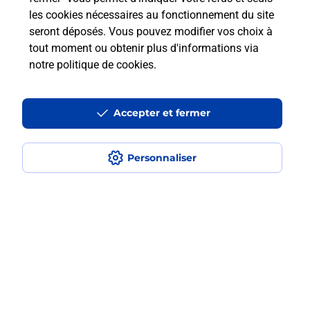
les cookies nécessaires au fonctionnement du site
En savoir plus
seront déposés. Vous pouvez modifier vos choix à
tout moment ou obtenir plus d'informations via
notre politique de cookies
.
Questions fréquemment posées
Accepter et fermer
Quel est le prix d’une numérisation ?
Personnaliser
Où faire des numérisations à
proximité ?
Comment numériser un document ?
Localiser
Liste
Seine-et-Marne
CHELLES