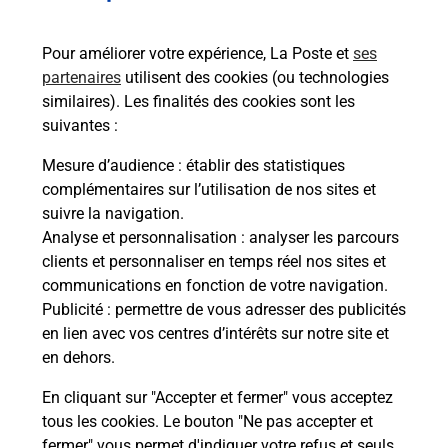
Services
Pour améliorer votre expérience, La Poste et
ses
partenaires
utilisent des cookies (ou technologies
En savoir plus
En sa
similaires). Les finalités des cookies sont les
suivantes :
Ache
Mesure d’audience
: établir des statistiques
dent
sui
ELLES
complémentaires sur l’utilisation de nos sites et
te
Vous
suivre la navigation.
de c
Analyse et personnalisation
: analyser les parcours
télé
clients et personnaliser en temps réel nos sites et
Post
communications en fonction de votre navigation.
Publicité
: permettre de vous adresser des publicités
En
en lien avec vos centres d’intérêts sur notre site et
Envoyer un colis
en dehors.
Vous souhaitez envoyer un colis depuis : CHELLES
En cliquant sur "Accepter et fermer" vous acceptez
PRINCIPAL (77500) ? Découvrez toutes les
tous les cookies. Le bouton "Ne pas accepter et
solutions proposées par La Poste.
fermer" vous permet d'indiquer votre refus et seuls