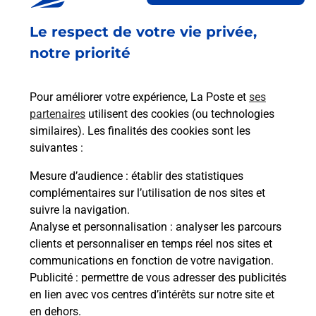
Fermé
-
jusqu'à
11h00
Le respect de votre vie privée,
10 RUE GUSTAVE NAST
77500
CHELLES
notre priorité
En savoir plus
Pour améliorer votre expérience, La Poste et
ses
partenaires
utilisent des cookies (ou technologies
Malin !
similaires). Les finalités des cookies sont les
suivantes :
La Poste
Mesure d’audience
: établir des statistiques
en ligne
complémentaires sur l’utilisation de nos sites et
suivre la navigation.
Ouvert 24h/24
Analyse et personnalisation
: analyser les parcours
clients et personnaliser en temps réel nos sites et
En savoir plus
communications en fonction de votre navigation.
Publicité
: permettre de vous adresser des publicités
en lien avec vos centres d’intérêts sur notre site et
Recherchez un autre point de contact
en dehors.