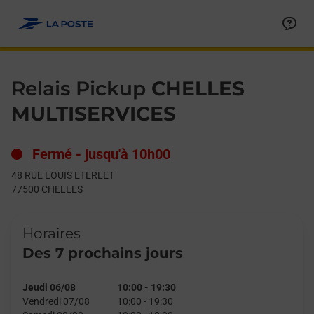
Le lien s'ouvre dans un nouvel onglet
Allez au contenu
Day of the Week
Get directions to Relais Pickup at 48 RUE LOUIS ETERLET CHEL
Hours
Relais Pickup
CHELLES
MULTISERVICES
Fermé
-
jusqu'à
10h00
48 RUE LOUIS ETERLET
77500
CHELLES
Horaires
Des 7 prochains jours
Jeudi 06/08
10:00
-
19:30
Vendredi 07/08
10:00
-
19:30