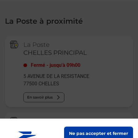
La Poste à proximité
La Poste
CHELLES PRINCIPAL
Fermé
-
jusqu'à
09h00
5 AVENUE DE LA RESISTANCE
77500
CHELLES
En savoir plus
Relais Pickup
PROTEINES CENTER
Ne pas accepter et fermer