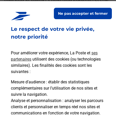
Votre point de contact La Poste Point partenaire CESSON
AUCHAN HYPERMACHE vous accueille à CESSON pour
Ne pas accepter et fermer
répondre à vos besoins d'affranchissement Courrier-Colis.
Le respect de votre vie privée,
Retrouvez toutes nos offres en ligne sur notre site
notre priorité
Pour améliorer votre expérience, La Poste et
ses
partenaires
utilisent des cookies (ou technologies
similaires). Les finalités des cookies sont les
suivantes :
Mesure d’audience
: établir des statistiques
complémentaires sur l’utilisation de nos sites et
suivre la navigation.
Analyse et personnalisation
: analyser les parcours
clients et personnaliser en temps réel nos sites et
communications en fonction de votre navigation.