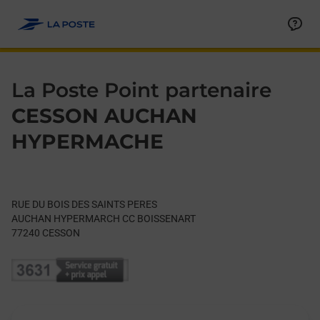
Le lien s'ouvre dans un nouvel onglet
Allez au contenu
Day of the Week
Get directions to La Poste Point partenaire at RUE DU BOIS 
Hours
La Poste Point partenaire
CESSON AUCHAN
HYPERMACHE
RUE DU BOIS DES SAINTS PERES
AUCHAN HYPERMARCH CC BOISSENART
77240
CESSON