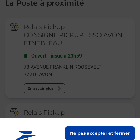
La Poste à proximité
Relais Pickup
CONSIGNE PICKUP ESSO AVON
FTNEBLEAU
Ouvert
-
jusqu'à
23h59
73 AVENUE FRANKLIN ROOSEVELT
77210
AVON
En savoir plus
Relais Pickup
CONSIGNE PICKUP GARE
FONTAINEBLEAU
Ne pas accepter et fermer