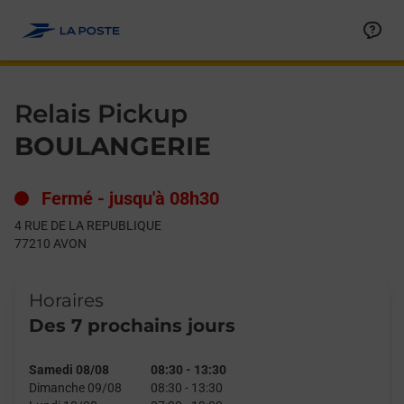
Le lien s'ouvre dans un nouvel onglet
Allez au contenu
Day of the Week
Get directions to Relais Pickup at 4 RUE DE LA REPUBLIQUE AV
Hours
Relais Pickup
BOULANGERIE
Fermé
-
jusqu'à
08h30
4 RUE DE LA REPUBLIQUE
77210
AVON
Horaires
Des 7 prochains jours
Samedi 08/08
08:30
-
13:30
Dimanche 09/08
08:30
-
13:30