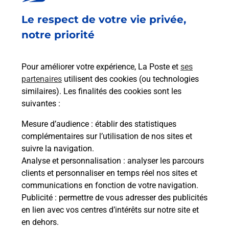
Ouvert
-
jusqu'à
23h59
Le respect de votre vie privée,
16 PLACE DE LA GARE
A L EXTERIEUR SUR LA VOIE 2
notre priorité
77210
AVON
Pour améliorer votre expérience, La Poste et
ses
En savoir plus
partenaires
utilisent des cookies (ou technologies
similaires). Les finalités des cookies sont les
Malin !
suivantes :
Mesure d’audience
: établir des statistiques
La Poste
complémentaires sur l’utilisation de nos sites et
en ligne
suivre la navigation.
Analyse et personnalisation
: analyser les parcours
Ouvert 24h/24
clients et personnaliser en temps réel nos sites et
communications en fonction de votre navigation.
En savoir plus
Publicité
: permettre de vous adresser des publicités
en lien avec vos centres d’intérêts sur notre site et
en dehors.