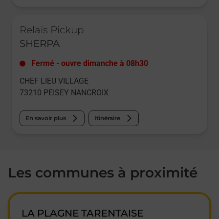
Le lien s'ouvre dans un nouvel onglet
Relais Pickup
SHERPA
Fermé
-
ouvre dimanche à
08h30
CHEF LIEU VILLAGE
73210
PEISEY NANCROIX
En savoir plus
Itinéraire
Les communes à proximité
LA PLAGNE TARENTAISE