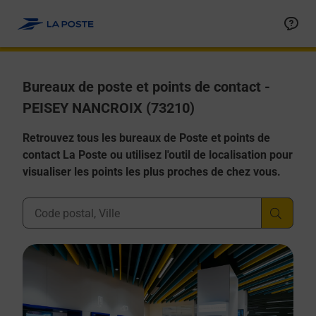
Allez au contenu
Afficher ou masquer la réponse
Afficher ou masquer la réponse
Afficher ou masquer la réponse
Afficher ou masquer la réponse
Afficher ou masquer la réponse
Bureaux de poste et points de contact -
PEISEY NANCROIX (73210)
Retrouvez tous les bureaux de Poste et points de
contact La Poste ou utilisez l'outil de localisation pour
visualiser les points les plus proches de chez vous.
Ville, Département, Code Postal