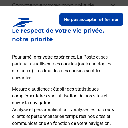
Comment envoyer mon colis de
chez moi ?
Ne pas accepter et fermer
Le respect de votre vie privée,
Est-il possible d’acheter un
notre priorité
emballage directement depuis un
bureau de Poste ?
Pour améliorer votre expérience, La Poste et
ses
partenaires
utilisent des cookies (ou technologies
Comment demander une
similaires). Les finalités des cookies sont les
modification de livraison ?
suivantes :
Mesure d’audience
: établir des statistiques
complémentaires sur l’utilisation de nos sites et
Comment La Poste participe-t-elle
suivre la navigation.
à votre sécurité au quotidien ?
Analyse et personnalisation
: analyser les parcours
clients et personnaliser en temps réel nos sites et
communications en fonction de votre navigation.