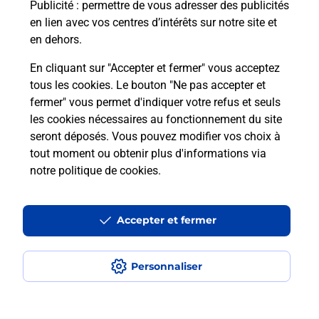
Puis-je passer mon code de la route
Publicité
: permettre de vous adresser des publicités
avec La Poste et sous quelles
en lien avec vos centres d’intérêts sur notre site et
conditions ?
en dehors.
En cliquant sur "Accepter et fermer" vous acceptez
tous les cookies. Le bouton "Ne pas accepter et
fermer" vous permet d'indiquer votre refus et seuls
Localiser
Liste
Savoie
PEISEY NANCROIX
les cookies nécessaires au fonctionnement du site
seront déposés. Vous pouvez modifier vos choix à
tout moment ou obtenir plus d'informations via
notre politique de cookies
.
Plan du site
Accessibilité : partiellement conforme
Accepter et fermer
Conditions contractuelles
Personnaliser
Mentions légales
Données personnelles et cookies