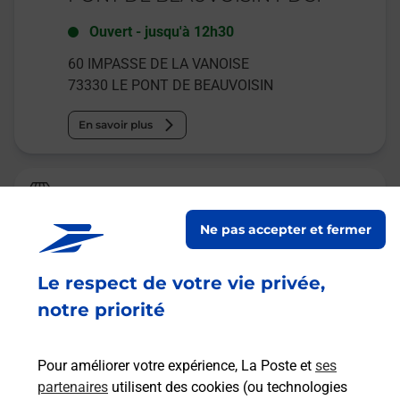
Ouvert
-
jusqu'à
12h30
60 IMPASSE DE LA VANOISE
73330
LE PONT DE BEAUVOISIN
En savoir plus
Relais Pickup
HYPER U SAV
Ne pas accepter et fermer
Ouvert
-
jusqu'à
19h00
Le respect de votre vie privée,
ZONE INDUSTRIELLE LA BARONNIE
73330
LE PONT DE BEAUVOISIN
notre priorité
En savoir plus
Pour améliorer votre expérience, La Poste et
ses
partenaires
utilisent des cookies (ou technologies