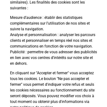
Malin !
similaires). Les finalités des cookies sont les
suivantes :
La Poste
Mesure d’audience
: établir des statistiques
en ligne
complémentaires sur l’utilisation de nos sites et
suivre la navigation.
Ouvert 24h/24
Analyse et personnalisation
: analyser les parcours
clients et personnaliser en temps réel nos sites et
En savoir plus
communications en fonction de votre navigation.
Publicité
: permettre de vous adresser des publicités
en lien avec vos centres d’intérêts sur notre site et
Recherchez un autre point de contact
en dehors.
En cliquant sur "Accepter et fermer" vous acceptez
tous les cookies. Le bouton "Ne pas accepter et
Localiser
Liste
Savoie
LE PONT DE BEAUVOISIN
fermer" vous permet d'indiquer votre refus et seuls
CONSIGNE PICKUP U PONT BEAUVOISIN
les cookies nécessaires au fonctionnement du site
seront déposés. Vous pouvez modifier vos choix à
tout moment ou obtenir plus d'informations via