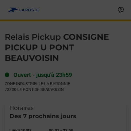
Le lien s'ouvre dans un nouvel onglet
Allez au contenu
Day of the Week
Get directions to Relais Pickup at ZONE INDUSTRIELLE LA B
Hours
Relais Pickup
CONSIGNE
PICKUP U PONT
BEAUVOISIN
Ouvert
-
jusqu'à
23h59
ZONE INDUSTRIELLE LA BARONNIE
73330
LE PONT DE BEAUVOISIN
Horaires
Des 7 prochains jours
Lundi 10/08
00:01
-
23:59