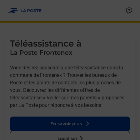
Allez au contenu
Afficher ou masquer la réponse
Afficher ou masquer la réponse
Afficher ou masquer la réponse
Téléassistance à
La Poste Frontenex
Vous désirez souscrire à une téléassistance dans la
commune de Frontenex ? Trouver les bureaux de
Poste et les points de contacts les plus proches de
vous. Découvrez les différentes offres de
téléassistance « Veiller sur mes parents » proposées
par La Poste pour répondre à vos besoins
En savoir plus
Localiser