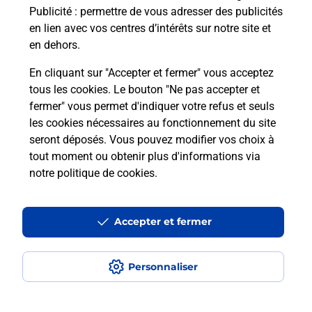
Publicité
: permettre de vous adresser des publicités
Comment est installée la
en lien avec vos centres d’intérêts sur notre site et
téléassistance classique ?
en dehors.
En cliquant sur "Accepter et fermer" vous acceptez
tous les cookies. Le bouton "Ne pas accepter et
Localiser
Liste
Liste - téléassistance
fermer" vous permet d'indiquer votre refus et seuls
Savoie - téléassistance
Frontenex - téléassistance
les cookies nécessaires au fonctionnement du site
seront déposés. Vous pouvez modifier vos choix à
tout moment ou obtenir plus d'informations via
notre politique de cookies
.
Plan du site
Accessibilité : partiellement conforme
Accepter et fermer
Conditions contractuelles
Personnaliser
Mentions légales