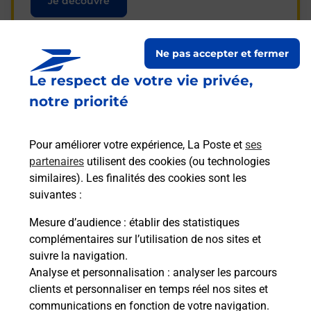
Je découvre
Ne pas accepter et fermer
Le respect de votre vie privée,
Questions fréquemment
notre priorité
posées
Pour améliorer votre expérience, La Poste et
ses
partenaires
utilisent des cookies (ou technologies
La téléassistance classique avec
similaires). Les finalités des cookies sont les
médaillon d’alarme qu’est ce que
suivantes :
c’est ?
Mesure d’audience
: établir des statistiques
complémentaires sur l’utilisation de nos sites et
Comment fonctionne la
suivre la navigation.
téléassistance classique ?
Analyse et personnalisation
: analyser les parcours
clients et personnaliser en temps réel nos sites et
communications en fonction de votre navigation.