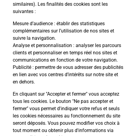
Comment demander une
similaires). Les finalités des cookies sont les
modification de livraison ?
suivantes :
Mesure d’audience
: établir des statistiques
complémentaires sur l’utilisation de nos sites et
Comment La Poste participe-t-elle
suivre la navigation.
à votre sécurité au quotidien ?
Analyse et personnalisation
: analyser les parcours
clients et personnaliser en temps réel nos sites et
communications en fonction de votre navigation.
Puis-je passer mon code de la route
Publicité
: permettre de vous adresser des publicités
avec La Poste et sous quelles
en lien avec vos centres d’intérêts sur notre site et
conditions ?
en dehors.
En cliquant sur "Accepter et fermer" vous acceptez
tous les cookies. Le bouton "Ne pas accepter et
fermer" vous permet d'indiquer votre refus et seuls
Localiser
Liste
Savoie
FONTCOUVERTE LA TOUSSUIRE
les cookies nécessaires au fonctionnement du site
seront déposés. Vous pouvez modifier vos choix à
tout moment ou obtenir plus d'informations via