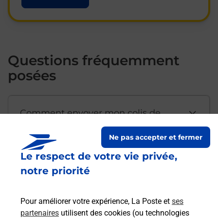
Questions fréquemment
posées
Comment envoyer mon colis de
chez moi ?
Ne pas accepter et fermer
Le respect de votre vie privée,
Est-il possible d’acheter un
notre priorité
emballage directement depuis un
bureau de Poste ?
Pour améliorer votre expérience, La Poste et
ses
partenaires
utilisent des cookies (ou technologies