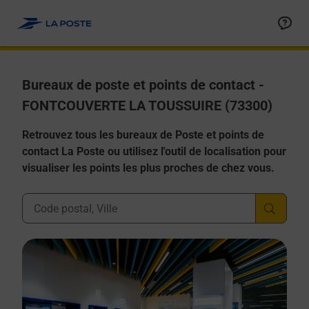
Allez au contenu
Afficher ou masquer la réponse
Afficher ou masquer la réponse
Afficher ou masquer la réponse
Afficher ou masquer la réponse
Afficher ou masquer la réponse
Bureaux de poste et points de contact -
FONTCOUVERTE LA TOUSSUIRE (73300)
Retrouvez tous les bureaux de Poste et points de
contact La Poste ou utilisez l'outil de localisation pour
visualiser les points les plus proches de chez vous.
Ville, Département, Code Postal