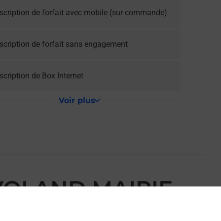
scription de forfait avec mobile (sur commande)
scription de forfait sans engagement
cription de Box Internet
Voir plus
VOLAND MAIRIE