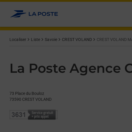
Le lien s'ouvre dans un nouvel onglet
Allez au contenu
Day of the Week
Get directions to La Poste Agence Communale at 73 Place du
Hours
Localiser
Liste
Savoie
CREST VOLAND
CREST VOLAND M
La Poste Agence
73 Place du Bouloz
73590
CREST VOLAND