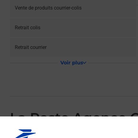
Vente de produits courrier-colis
Retrait colis
Retrait courrier
Voir plus
La Poste Agence
Votre point de contact La Poste Agence Communale CRE