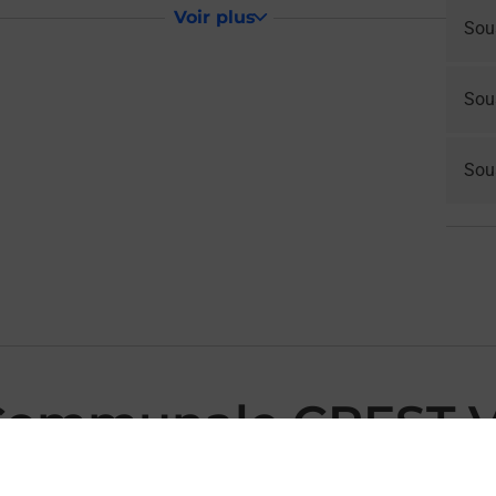
Voir plus
Sou
Sou
Sous
 Communale CREST 
ST VOLAND MAIRIE vous accueille à CREST VOLAND pour