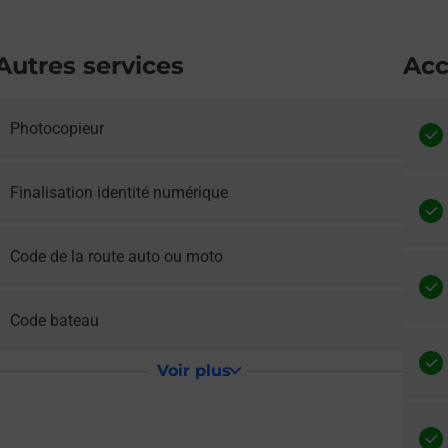
Autres services
Acc
Photocopieur
e lien s'ouvre dans un nouvel onglet
Finalisation identité numérique
e lien s'ouvre dans un nouvel onglet
Code de la route auto ou moto
e lien s'ouvre dans un nouvel onglet
Code bateau
Voir plus