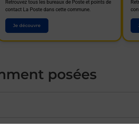
Retrouvez tous les bureaux de Poste et points de
Ret
contact La Poste dans cette commune.
con
Je découvre
mment posées
ectement depuis un bureau de Poste ?