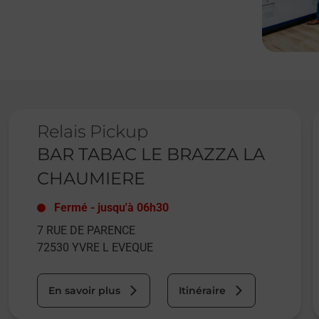
Le lien s'ouvre dans un nouvel onglet
L
Relais Pickup
BAR TABAC LE BRAZZA LA
CHAUMIERE
Fermé
-
jusqu'à
06h30
7 RUE DE PARENCE
72530
YVRE L EVEQUE
En savoir plus
Itinéraire