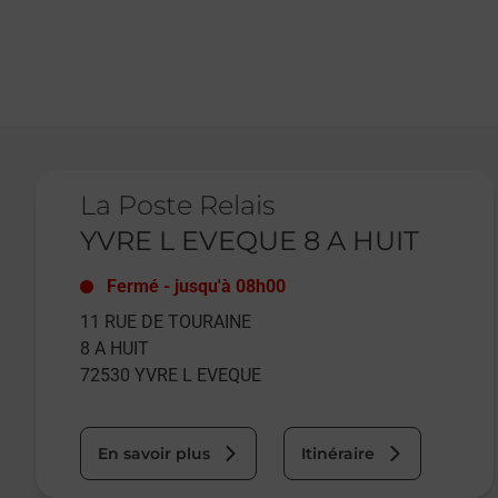
Le lien s'ouvre dans un nouvel onglet
La Poste Relais
YVRE L EVEQUE 8 A HUIT
Fermé
-
jusqu'à
08h00
11 RUE DE TOURAINE
8 A HUIT
72530
YVRE L EVEQUE
En savoir plus
Itinéraire