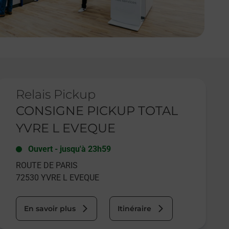
e lien s'ouvre dans un nouvel onglet
Relais Pickup
CONSIGNE PICKUP TOTAL
YVRE L EVEQUE
Ouvert
-
jusqu'à
23h59
ROUTE DE PARIS
72530
YVRE L EVEQUE
En savoir plus
Itinéraire