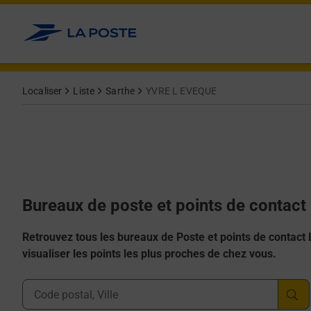
Allez au contenu
Afficher ou masquer la réponse
Afficher ou masquer la réponse
Afficher ou masquer la réponse
Afficher ou masquer la réponse
Afficher ou masquer la réponse
Localiser
Liste
Sarthe
YVRE L EVEQUE
Bureaux de poste et points de contac
Retrouvez tous les bureaux de Poste et points de contact La
visualiser les points les plus proches de chez vous.
Ville, Département, Code Postal