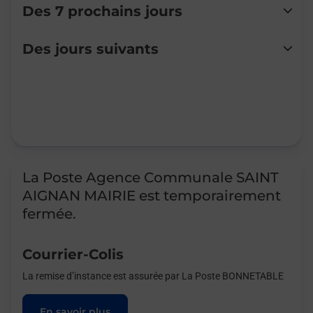
Des 7 prochains jours
Lundi
Fermé
Des jours suivants
Mardi
Fermé
Mercredi
Fermé
Jeudi
Fermé
Vendredi
Fermé
Samedi
Fermé
Dimanche
Fermé
La Poste Agence Communale SAINT
AIGNAN MAIRIE est temporairement
fermée.
Courrier-Colis
La remise d’instance est assurée par La Poste BONNETABLE
En savoir plus