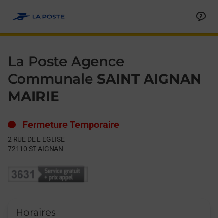
Le lien s'ouvre dans un nouvel onglet
Allez au contenu
Day of the Week
Get directions to La Poste Agence Communale at 2 RUE DE L 
Hours
La Poste Agence
Communale
SAINT AIGNAN
MAIRIE
Fermeture Temporaire
2 RUE DE L EGLISE
72110
ST AIGNAN
Horaires