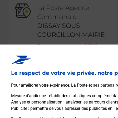
La Poste Agence
Communale
DISSAY SOUS
COURCILLON MAIRIE
Fermé
-
ouvre lundi à
09h00
7 PLACE DE LA MAIRIE
72500
DISSAY SOUS COURCILLON
Le respect de votre vie privée, notre p
En savoir plus
Pour améliorer votre expérience, La Poste et
ses partenair
Mesure d’audience
: établir des statistiques complémentair
Analyse et personnalisation
: analyser les parcours client
Publicité
: permettre de vous adresser des publicités en lie