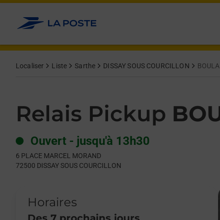
Le lien s'ouvre dans un nouvel onglet
Allez au contenu
Day of the Week
Get directions to Relais Pickup at 6 PLACE MARCEL MORAND
Hours
Localiser
Liste
Sarthe
DISSAY SOUS COURCILLON
BOULA
Relais Pickup
BOU
Ouvert
-
jusqu'à
13h30
6 PLACE MARCEL MORAND
72500
DISSAY SOUS COURCILLON
Horaires
Des 7 prochains jours