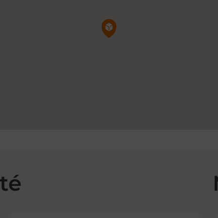
Pin de la carte
té