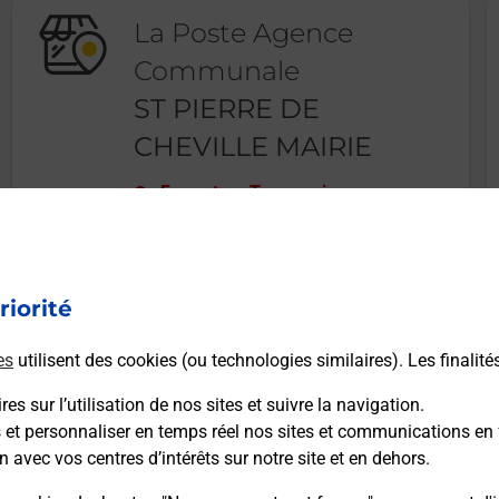
La Poste Agence
Communale
ST PIERRE DE
CHEVILLE MAIRIE
Fermeture Temporaire
LIEU DIT BOURG
72500
ST PIERRE DE CHEVILLE
riorité
En savoir plus
es
utilisent des cookies (ou technologies similaires). Les finalité
es sur l’utilisation de nos sites et suivre la navigation.
s et personnaliser en temps réel nos sites et communications en 
n avec vos centres d’intérêts sur notre site et en dehors.
Recherchez un autre point de contact