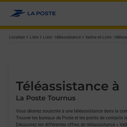
Allez au contenu
Afficher ou masquer la réponse
Afficher ou masquer la réponse
Afficher ou masquer la réponse
Localiser
Liste
Liste - téléassistance
Saône-et-Loire - téléas
Téléassistance à
La Poste Tournus
Vous désirez souscrire à une téléassistance dans la c
Trouver les bureaux de Poste et les points de contacts l
Découvrez les différentes offres de téléassistance « Vei