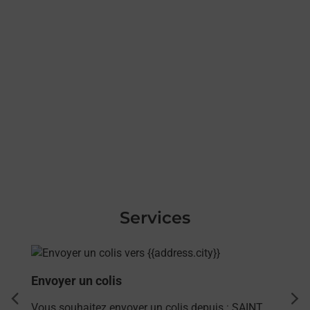
Services
En savoir plus
Envoyer un colis
dent
sui
Vous souhaitez envoyer un colis depuis : SAINT