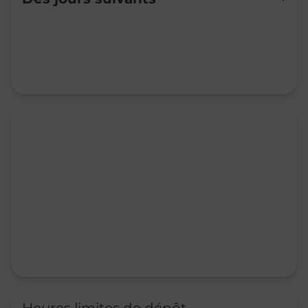
Mardi
09:00
-
11:30
14:15
-
17:00
Mercredi
14:00
-
17:00
Jeudi
09:00
-
12:00
14:00
-
17:00
Vendredi
14:00
-
17:00
Samedi
Fermé
Dimanche
Fermé