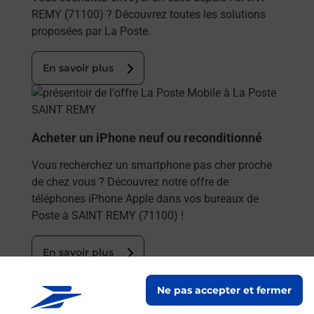
REMY (71100) ? Découvrez toutes les solutions
proposées par La Poste.
En savoir plus
En savoir plus
Acheter un iPhone neuf ou reconditionné
Vous recherchez un smartphone pas cher proche
de chez vous ? Découvrez notre offre de
téléphones iPhone Apple dans vos bureaux de
Poste à SAINT REMY (71100) !
En savoir plus
En savoir plus
Ne pas accepter et fermer