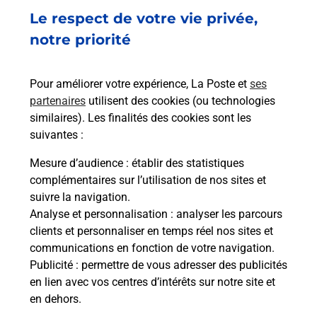
Acheter un smartphone Samsung
Le respect de votre vie privée,
Vous recherchez un smartphone pas cher proche
notre priorité
de chez vous ? Découvrez notre offre de
téléphones mobiles Samsung dans vos bureaux
Pour améliorer votre expérience, La Poste et
ses
de Poste à SAINT REMY (71100) !
partenaires
utilisent des cookies (ou technologies
similaires). Les finalités des cookies sont les
En savoir plus
suivantes :
En savoir plus
Mesure d’audience
: établir des statistiques
complémentaires sur l’utilisation de nos sites et
Souscrire à la téléassistance
suivre la navigation.
Analyse et personnalisation
: analyser les parcours
Besoin d’un système de téléassistance à l’intérieur
clients et personnaliser en temps réel nos sites et
et/ou à l’extérieur de votre domicile ? Découvrez
communications en fonction de votre navigation.
les offres téléalarme dans votre bureau de Poste à
Publicité
: permettre de vous adresser des publicités
SAINT REMY.
en lien avec vos centres d’intérêts sur notre site et
en dehors.
En savoir plus