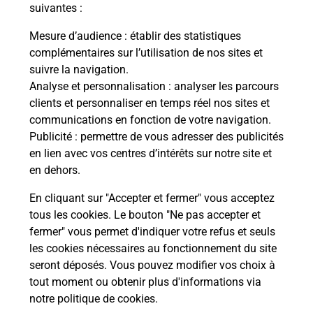
modification de livraison ?
suivantes :
Mesure d’audience
: établir des statistiques
complémentaires sur l’utilisation de nos sites et
Comment La Poste participe-t-elle
suivre la navigation.
à votre sécurité au quotidien ?
Analyse et personnalisation
: analyser les parcours
clients et personnaliser en temps réel nos sites et
communications en fonction de votre navigation.
Puis-je passer mon code de la route
Publicité
: permettre de vous adresser des publicités
avec La Poste et sous quelles
en lien avec vos centres d’intérêts sur notre site et
conditions ?
en dehors.
En cliquant sur "Accepter et fermer" vous acceptez
tous les cookies. Le bouton "Ne pas accepter et
fermer" vous permet d'indiquer votre refus et seuls
Localiser
Liste
Saône-et-Loire
ST BONNET EN BRESSE
les cookies nécessaires au fonctionnement du site
seront déposés. Vous pouvez modifier vos choix à
tout moment ou obtenir plus d'informations via
notre politique de cookies
.