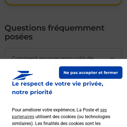
Questions fréquemment
posées
Comment envoyer mon colis de
chez moi ?
Ne pas accepter et fermer
Le respect de votre vie privée,
Est-il possible d’acheter un
notre priorité
emballage directement depuis un
bureau de Poste ?
Pour améliorer votre expérience, La Poste et
ses
partenaires
utilisent des cookies (ou technologies
Comment demander une
similaires). Les finalités des cookies sont les