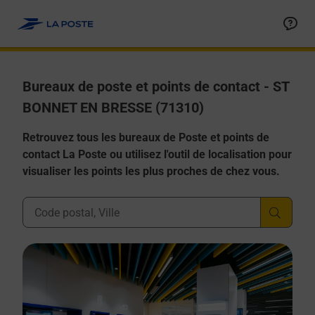
Allez au contenu
Afficher ou masquer la réponse
Afficher ou masquer la réponse
Afficher ou masquer la réponse
Afficher ou masquer la réponse
Afficher ou masquer la réponse
Bureaux de poste et points de contact - ST
BONNET EN BRESSE (71310)
Retrouvez tous les bureaux de Poste et points de
contact La Poste ou utilisez l'outil de localisation pour
visualiser les points les plus proches de chez vous.
Ville, Département, Code Postal