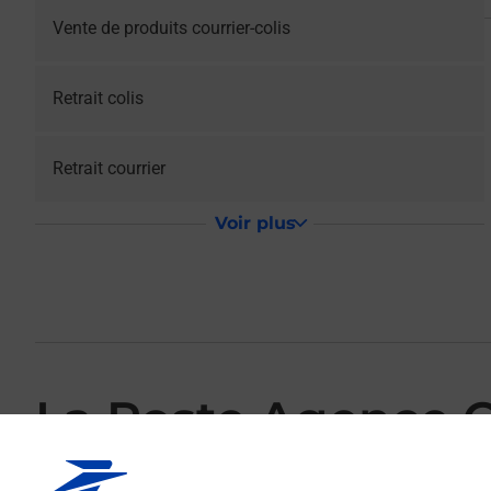
Vente de produits courrier-colis
Retrait colis
Retrait courrier
Voir plus
La Poste Agence
Votre point de contact La Poste Agence Communale ST AG