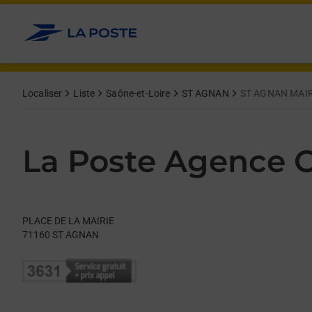
Le lien s'ouvre dans un nouvel onglet
Allez au contenu
Day of the Week
Get directions to La Poste Agence Communale at PLACE DE L
Hours
Localiser
Liste
Saône-et-Loire
ST AGNAN
ST AGNAN MAIR
La Poste Agence
PLACE DE LA MAIRIE
71160
ST AGNAN