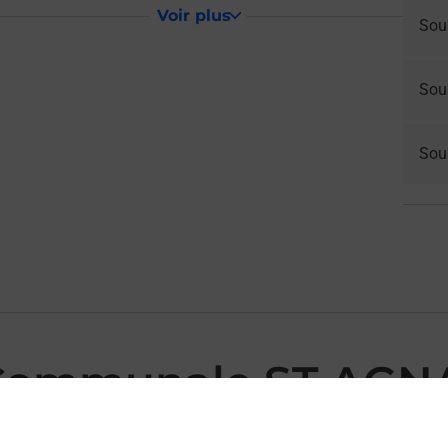
Voir plus
Sou
Sou
Sous
 Communale ST AGN
NAN MAIRIE vous accueille à ST AGNAN pour répondre à