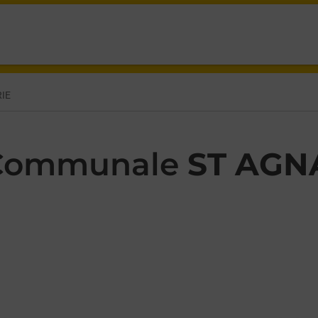
A MAIRIE ST AGNAN,
IE
 Communale
ST AGN