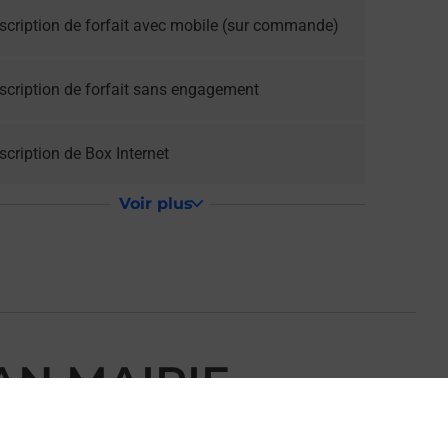
scription de forfait avec mobile (sur commande)
scription de forfait sans engagement
cription de Box Internet
Voir plus
AN MAIRIE