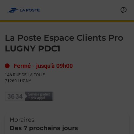
Le lien s'ouvre dans un nouvel onglet
Allez au contenu
Day of the Week
Get directions to La Poste Espace Clients Pro at 146 RUE DE L
Hours
La Poste Espace Clients Pro
LUGNY PDC1
Fermé
-
jusqu'à
09h00
146 RUE DE LA FOLIE
71260
LUGNY
Horaires
Des 7 prochains jours