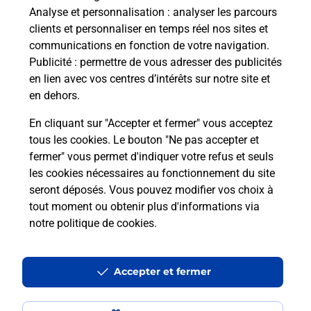
Analyse et personnalisation
: analyser les parcours
Ouvert 24h/24
clients et personnaliser en temps réel nos sites et
communications en fonction de votre navigation.
En savoir plus
Publicité
: permettre de vous adresser des publicités
en lien avec vos centres d’intérêts sur notre site et
en dehors.
Recherchez un autre point de contact
En cliquant sur "Accepter et fermer" vous acceptez
tous les cookies. Le bouton "Ne pas accepter et
fermer" vous permet d'indiquer votre refus et seuls
Localiser
Liste
Saône-et-Loire
LUGNY
LUGNY PDC1
les cookies nécessaires au fonctionnement du site
seront déposés. Vous pouvez modifier vos choix à
tout moment ou obtenir plus d'informations via
notre politique de cookies
.
Plan du site
Accessibilité : partiellement conforme
Accepter et fermer
Conditions contractuelles