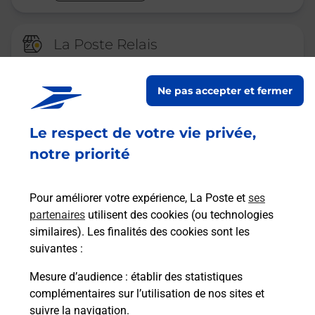
La Poste Relais
ST GENGOUX SCISSE EPICERIE
BURALISTE
Ne pas accepter et fermer
Ouvert
-
jusqu'à
12h30
Le respect de votre vie privée,
253 RUE HENRI BOULAY
ALIMENTATION TABAC PRESSE
notre priorité
71260
ST GENGOUX DE SCISSE
Pour améliorer votre expérience, La Poste et
ses
En savoir plus
partenaires
utilisent des cookies (ou technologies
similaires). Les finalités des cookies sont les
Malin !
suivantes :
Mesure d’audience
: établir des statistiques
La Poste
complémentaires sur l’utilisation de nos sites et
en ligne
suivre la navigation.