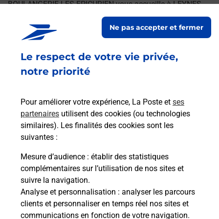
BOULANGERIE LES EPICURIEN vous accueille à LEYNES
pour répondre à vos besoins d'affranchissement Courrier-
Ne pas accepter et fermer
Colis.
Le respect de votre vie privée,
Retrouvez toutes nos offres en ligne sur notre site
notre priorité
Pour améliorer votre expérience, La Poste et
ses
partenaires
utilisent des cookies (ou technologies
similaires). Les finalités des cookies sont les
suivantes :
Mesure d’audience
: établir des statistiques
complémentaires sur l’utilisation de nos sites et
suivre la navigation.
Analyse et personnalisation
: analyser les parcours
clients et personnaliser en temps réel nos sites et
communications en fonction de votre navigation.