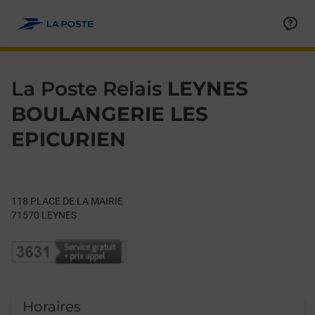
Le lien s'ouvre dans un nouvel onglet
Allez au contenu
Day of the Week
Get directions to La Poste Relais at 118 PLACE DE LA MAIRIE 
Hours
La Poste Relais
LEYNES
BOULANGERIE LES
EPICURIEN
118 PLACE DE LA MAIRIE
71570
LEYNES
Horaires