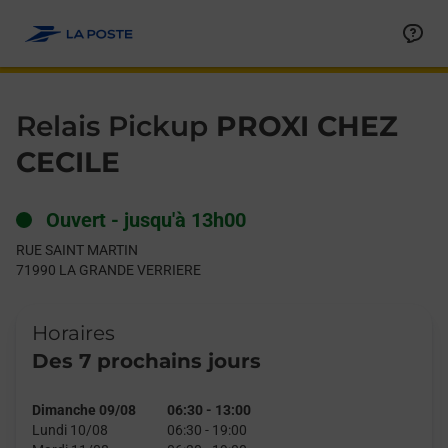
Le lien s'ouvre dans un nouvel onglet
Allez au contenu
Day of the Week
Get directions to Relais Pickup at RUE SAINT MARTIN LA GRA
Hours
Relais Pickup
PROXI CHEZ
CECILE
Ouvert
-
jusqu'à
13h00
RUE SAINT MARTIN
71990
LA GRANDE VERRIERE
Horaires
Des 7 prochains jours
Dimanche 09/08
06:30
-
13:00
Lundi 10/08
06:30
-
19:00