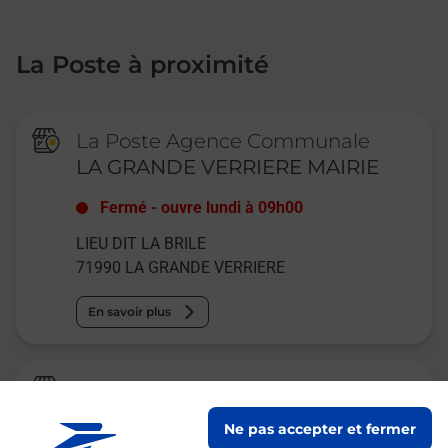
La Poste à proximité
La Poste Agence Communale
LA GRANDE VERRIERE MAIRIE
Fermé
-
ouvre lundi à
09h00
LIEU DIT LA BRILE
71990
LA GRANDE VERRIERE
En savoir plus
La Poste Agence Communale
ST LEGER SOUS BEUVRAY MAIRIE
Ne pas accepter et fermer