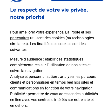
Fermé
-
ouvre lundi à
08h45
Le respect de votre vie privée,
PLACE DE LA FONTAINE
71990
ST LEGER SOUS BEUVRAY
notre priorité
En savoir plus
Pour améliorer votre expérience, La Poste et
ses
partenaires
utilisent des cookies (ou technologies
Malin !
similaires). Les finalités des cookies sont les
suivantes :
La Poste
Mesure d’audience
: établir des statistiques
en ligne
complémentaires sur l’utilisation de nos sites et
suivre la navigation.
Ouvert 24h/24
Analyse et personnalisation
: analyser les parcours
clients et personnaliser en temps réel nos sites et
En savoir plus
communications en fonction de votre navigation.
Publicité
: permettre de vous adresser des publicités
en lien avec vos centres d’intérêts sur notre site et
Recherchez un autre point de contact
en dehors.