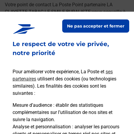
Votre point de contact La Poste Point partenaire LA
CLAYETTE TABAC LE SMILE BURALISTE vous accueille à
LA CLAYETTE pour répondre à vos besoins
Ne pas accepter et fermer
d'affranchissement Courrier-Colis.
Le respect de votre vie privée,
Retrouvez toutes nos offres en ligne sur notre site
notre priorité
Pour améliorer votre expérience, La Poste et
ses
partenaires
utilisent des cookies (ou technologies
similaires). Les finalités des cookies sont les
suivantes :
Mesure d’audience
: établir des statistiques
complémentaires sur l’utilisation de nos sites et
suivre la navigation.
Analyse et personnalisation
: analyser les parcours
clients et personnaliser en temps réel nos sites et