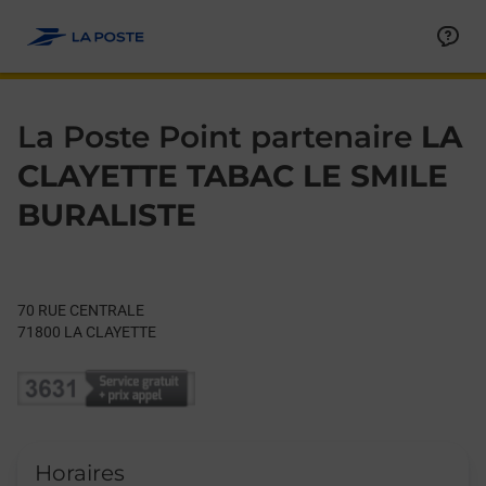
Le lien s'ouvre dans un nouvel onglet
Allez au contenu
Day of the Week
Get directions to La Poste Point partenaire at 70 RUE CENTRA
Hours
La Poste Point partenaire
LA
CLAYETTE TABAC LE SMILE
BURALISTE
70 RUE CENTRALE
71800
LA CLAYETTE
Horaires