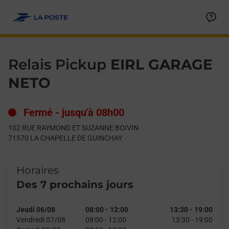
Le lien s'ouvre dans un nouvel onglet
Allez au contenu
Day of the Week
Get directions to Relais Pickup at 102 RUE RAYMOND ET SU
Hours
Relais Pickup
EIRL GARAGE
NETO
Fermé
-
jusqu'à
08h00
102 RUE RAYMOND ET SUZANNE BOIVIN
71570
LA CHAPELLE DE GUINCHAY
Horaires
Des 7 prochains jours
Jeudi 06/08
08:00
-
12:00
13:30
-
19:00
Vendredi 07/08
08:00
-
12:00
13:30
-
19:00