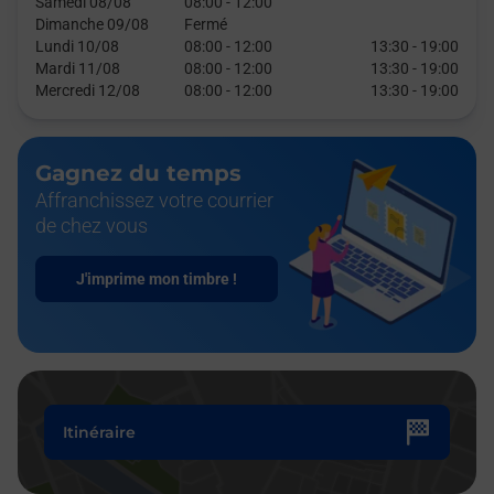
Samedi 08/08
08:00
-
12:00
Dimanche 09/08
Fermé
Lundi 10/08
08:00
-
12:00
13:30
-
19:00
Mardi 11/08
08:00
-
12:00
13:30
-
19:00
Mercredi 12/08
08:00
-
12:00
13:30
-
19:00
Gagnez du temps
Affranchissez votre courrier
de chez vous
J'imprime mon timbre !
Itinéraire