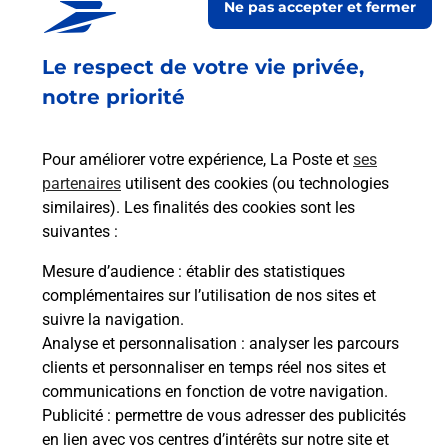
Ne pas accepter et fermer
Ouvert
-
jusqu'à
23h59
Le respect de votre vie privée,
51 RUE DES ETELLES
71570
ROMANECHE THORINS
notre priorité
En savoir plus
Pour améliorer votre expérience, La Poste et
ses
partenaires
utilisent des cookies (ou technologies
Malin !
similaires). Les finalités des cookies sont les
suivantes :
La Poste
Mesure d’audience
: établir des statistiques
en ligne
complémentaires sur l’utilisation de nos sites et
suivre la navigation.
Ouvert 24h/24
Analyse et personnalisation
: analyser les parcours
clients et personnaliser en temps réel nos sites et
En savoir plus
communications en fonction de votre navigation.
Publicité
: permettre de vous adresser des publicités
en lien avec vos centres d’intérêts sur notre site et