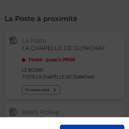
La Poste à proximité
La Poste
LA CHAPELLE DE GUINCHAY
Fermé
-
jusqu'à
09h00
LE BOURG
71570
LA CHAPELLE DE GUINCHAY
En savoir plus
Relais Pickup
CONSIGNE INTERMARCHE GAZ
ROMANECHE