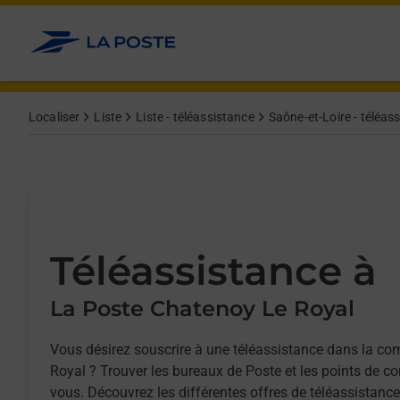
Allez au contenu
Afficher ou masquer la réponse
Afficher ou masquer la réponse
Afficher ou masquer la réponse
Localiser
Liste
Liste - téléassistance
Saône-et-Loire - téléas
Téléassistance à
La Poste Chatenoy Le Royal
Vous désirez souscrire à une téléassistance dans la 
Royal ? Trouver les bureaux de Poste et les points de co
vous. Découvrez les différentes offres de téléassistance