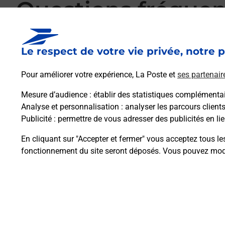
Questions fréque
Le respect de votre vie privée, notre p
La téléassistance classique avec médaillon 
Pour améliorer votre expérience, La Poste et
ses partenair
Mesure d’audience
: établir des statistiques complémentair
Comment fonctionne la téléassistance clas
Analyse et personnalisation
: analyser les parcours client
Publicité
: permettre de vous adresser des publicités en lie
Comment est installée la téléassistance cla
En cliquant sur "Accepter et fermer" vous acceptez tous le
fonctionnement du site seront déposés. Vous pouvez modi
Plan du site