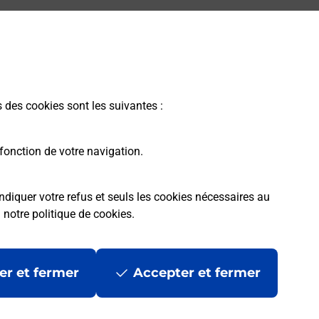
s des cookies sont les suivantes :
fonction de votre navigation.
ndiquer votre refus et seuls les cookies nécessaires au
a
notre politique de cookies
.
er et fermer
Accepter et fermer
les
Mentions légales
Données personnelles et cookies