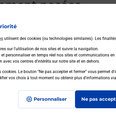
mment posées
riorité
d’alarme qu’est ce que c’est ?
es
utilisent des cookies (ou technologies similaires). Les finalité
es sur l’utilisation de nos sites et suivre la navigation.
sique ?
s et personnaliser en temps réel nos sites et communications en 
n avec vos centres d’intérêts sur notre site et en dehors.
ssique ?
s cookies. Le bouton "Ne pas accepter et fermer" vous permet d'i
fier vos choix à tout moment ou obtenir plus d'informations vi
Personnaliser
Ne pas accept
Accessibilité : partiellement conforme
Conditions contractuel