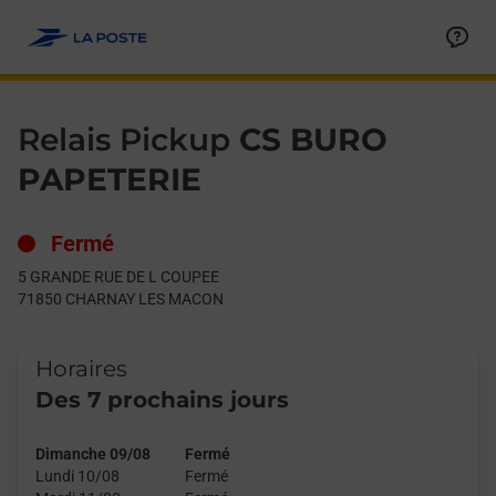
Le lien s'ouvre dans un nouvel onglet
Allez au contenu
Day of the Week
Get directions to Relais Pickup at 5 GRANDE RUE DE L COUP
Hours
Relais Pickup
CS BURO
PAPETERIE
Fermé
5 GRANDE RUE DE L COUPEE
71850
CHARNAY LES MACON
Horaires
Des 7 prochains jours
Dimanche 09/08
Fermé
Lundi 10/08
Fermé