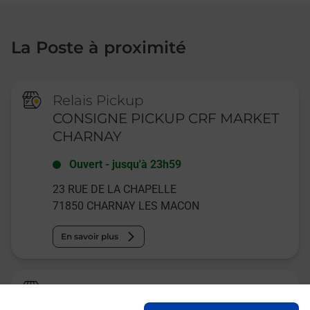
La Poste à proximité
Relais Pickup
CONSIGNE PICKUP CRF MARKET
CHARNAY
Ouvert
-
jusqu'à
23h59
23 RUE DE LA CHAPELLE
71850
CHARNAY LES MACON
En savoir plus
Relais Pickup
VIVAL