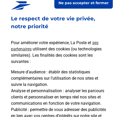
Ne pas accepter et fermer
Ouvert
-
jusqu'à
23h00
Le respect de votre vie privée,
2 PLACE SAINT LOUIS
71000
MACON
notre priorité
En savoir plus
Pour améliorer votre expérience, La Poste et
ses
partenaires
utilisent des cookies (ou technologies
Malin !
similaires). Les finalités des cookies sont les
suivantes :
La Poste
Mesure d’audience
: établir des statistiques
en ligne
complémentaires sur l’utilisation de nos sites et
suivre la navigation.
Ouvert 24h/24
Analyse et personnalisation
: analyser les parcours
clients et personnaliser en temps réel nos sites et
En savoir plus
communications en fonction de votre navigation.
Publicité
: permettre de vous adresser des publicités
en lien avec vos centres d’intérêts sur notre site et