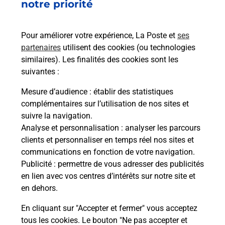
12 RUE JEAN MOULIN
notre priorité
69490
VINDRY SUR TURDINE
Pour améliorer votre expérience, La Poste et
ses
En savoir plus
partenaires
utilisent des cookies (ou technologies
similaires). Les finalités des cookies sont les
Malin !
suivantes :
Mesure d’audience
: établir des statistiques
La Poste
complémentaires sur l’utilisation de nos sites et
en ligne
suivre la navigation.
Analyse et personnalisation
: analyser les parcours
Ouvert 24h/24
clients et personnaliser en temps réel nos sites et
communications en fonction de votre navigation.
En savoir plus
Publicité
: permettre de vous adresser des publicités
en lien avec vos centres d’intérêts sur notre site et
en dehors.
Recherchez un autre point de contact
En cliquant sur "Accepter et fermer" vous acceptez
tous les cookies. Le bouton "Ne pas accepter et