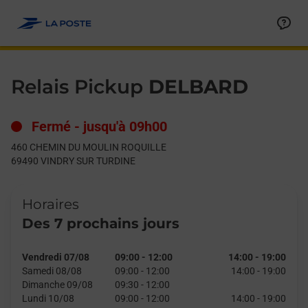
Le lien s'ouvre dans un nouvel onglet
Allez au contenu
Day of the Week
Get directions to Relais Pickup at 460 CHEMIN DU MOULIN R
Hours
Relais Pickup
DELBARD
Fermé
-
jusqu'à
09h00
460 CHEMIN DU MOULIN ROQUILLE
69490
VINDRY SUR TURDINE
Horaires
Des 7 prochains jours
Vendredi 07/08
09:00
-
12:00
14:00
-
19:00
Samedi 08/08
09:00
-
12:00
14:00
-
19:00
Dimanche 09/08
09:30
-
12:00
Lundi 10/08
09:00
-
12:00
14:00
-
19:00