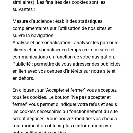
similaires). Les finalités des cookies sont les
suivantes :
Mesure d’audience
: établir des statistiques
S'inscrire au code de la route
complémentaires sur l’utilisation de nos sites et
suivre la navigation.
Vous cherchez à passer votre code de la route auto
Analyse et personnalisation
: analyser les parcours
ou moto dans la commune Tassin La Demi Lune ?
clients et personnaliser en temps réel nos sites et
Découvrez toutes nos solutions.
communications en fonction de votre navigation.
Publicité
: permettre de vous adresser des publicités
En savoir plus
en lien avec vos centres d’intérêts sur notre site et
en dehors.
En cliquant sur "Accepter et fermer" vous acceptez
tous les cookies. Le bouton "Ne pas accepter et
Localiser
Liste
Liste - téléassistance
fermer" vous permet d'indiquer votre refus et seuls
Rhône - téléassistance
Tassin La Demi Lune - téléassistance
les cookies nécessaires au fonctionnement du site
seront déposés. Vous pouvez modifier vos choix à
tout moment ou obtenir plus d'informations via
notre politique de cookies
.