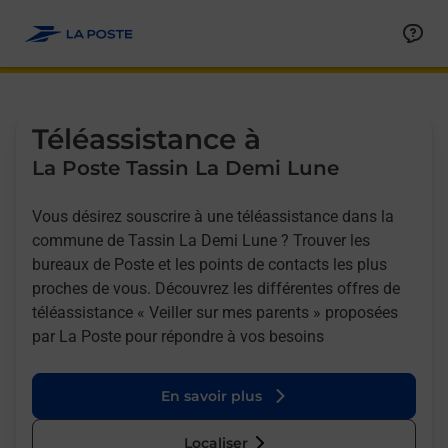
Allez au contenu
Afficher ou masquer la réponse
Afficher ou masquer la réponse
Afficher ou masquer la réponse
Téléassistance à
La Poste Tassin La Demi Lune
Vous désirez souscrire à une téléassistance dans la
commune de Tassin La Demi Lune ? Trouver les
bureaux de Poste et les points de contacts les plus
proches de vous. Découvrez les différentes offres de
téléassistance « Veiller sur mes parents » proposées
par La Poste pour répondre à vos besoins
En savoir plus
Localiser