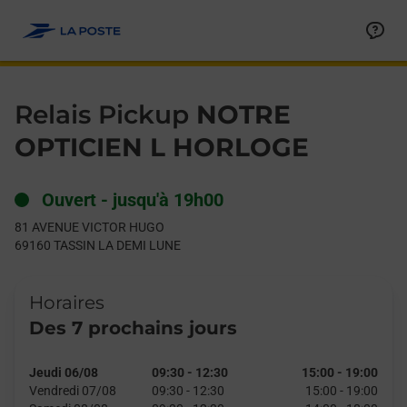
Le lien s'ouvre dans un nouvel onglet
Allez au contenu
Day of the Week
Get directions to Relais Pickup at 81 AVENUE VICTOR HUGO T
Hours
Relais Pickup
NOTRE
OPTICIEN L HORLOGE
Ouvert
-
jusqu'à
19h00
81 AVENUE VICTOR HUGO
69160
TASSIN LA DEMI LUNE
Horaires
Des 7 prochains jours
Jeudi 06/08
09:30
-
12:30
15:00
-
19:00
Vendredi 07/08
09:30
-
12:30
15:00
-
19:00