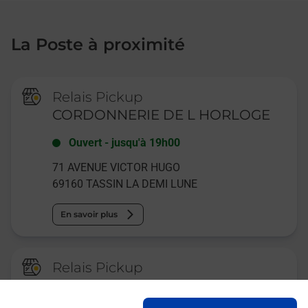
La Poste à proximité
Relais Pickup
CORDONNERIE DE L HORLOGE
Ouvert
-
jusqu'à
19h00
71 AVENUE VICTOR HUGO
69160
TASSIN LA DEMI LUNE
En savoir plus
Relais Pickup
CONSIGNE PICKUP CITYLAV
TASSIN