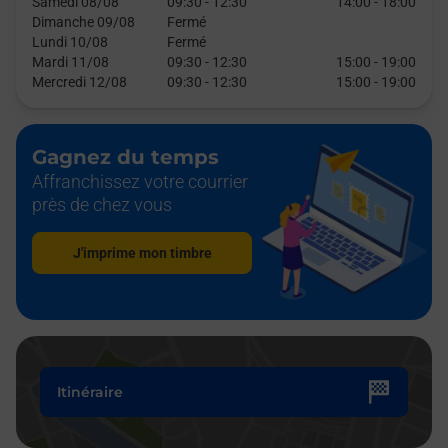
Samedi 08/08
09:30
-
12:30
14:00
-
18:00
Dimanche 09/08
Fermé
Lundi 10/08
Fermé
Mardi 11/08
09:30
-
12:30
15:00
-
19:00
Mercredi 12/08
09:30
-
12:30
15:00
-
19:00
Gagnez du temps
Affranchissez votre courrier
près de chez vous
J'imprime mon timbre
Itinéraire