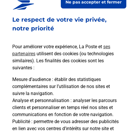
Ne pas accepter et fermer
Ouvert
-
jusqu'à
22h00
Le respect de votre vie privée,
6 RUE DE LA LIBERTE
69160
TASSIN LA DEMI LUNE
notre priorité
En savoir plus
Pour améliorer votre expérience, La Poste et
ses
partenaires
utilisent des cookies (ou technologies
Malin !
similaires). Les finalités des cookies sont les
suivantes :
La Poste
Mesure d’audience
: établir des statistiques
en ligne
complémentaires sur l’utilisation de nos sites et
suivre la navigation.
Ouvert 24h/24
Analyse et personnalisation
: analyser les parcours
clients et personnaliser en temps réel nos sites et
En savoir plus
communications en fonction de votre navigation.
Publicité
: permettre de vous adresser des publicités
en lien avec vos centres d’intérêts sur notre site et