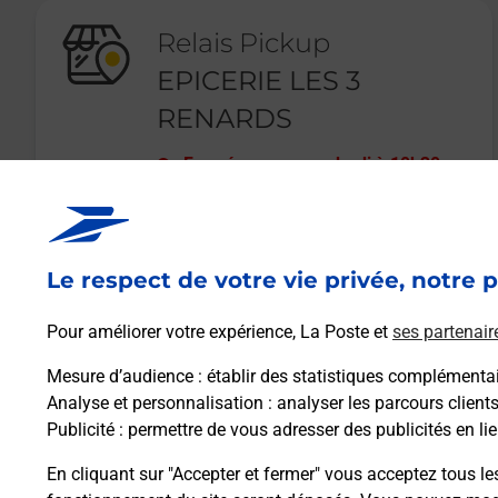
Relais Pickup
EPICERIE LES 3
RENARDS
Fermé
-
ouvre vendredi à
10h30
2 AVENUE MARECHAL FOCH
69160
TASSIN LA DEMI LUNE
Le respect de votre vie privée, notre p
En savoir plus
Pour améliorer votre expérience, La Poste et
ses partenair
Mesure d’audience
: établir des statistiques complémentair
Analyse et personnalisation
: analyser les parcours client
Publicité
: permettre de vous adresser des publicités en lie
En cliquant sur "Accepter et fermer" vous acceptez tous le