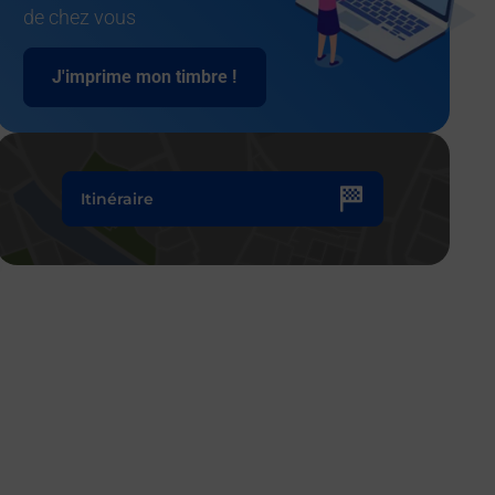
de chez vous
J'imprime mon timbre !
Itinéraire