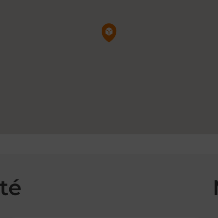
Pin de la carte
té