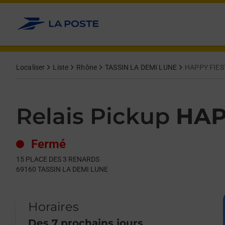
Le lien s'ouvre dans un nouvel onglet
Allez au contenu
Day of the Week
Get directions to Relais Pickup at 15 PLACE DES 3 RENARDS 
Hours
Localiser
Liste
Rhône
TASSIN LA DEMI LUNE
HAPPY FIES
Relais Pickup
HAP
Fermé
15 PLACE DES 3 RENARDS
69160
TASSIN LA DEMI LUNE
Horaires
Des 7 prochains jours