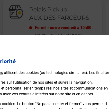
Relais Pickup
AUX DES FARCEURS
Fermé
-
ouvre vendredi à
10h00
70 AVENUE DE LA REPUBLIQUE
69160
TASSIN LA DEMI LUNE
riorité
En savoir plus
es
utilisent des cookies (ou technologies similaires). Les finalité
es sur l’utilisation de nos sites et suivre la navigation.
s et personnaliser en temps réel nos sites et communications en 
n avec vos centres d’intérêts sur notre site et en dehors.
Recherchez un autre point de contact
s cookies. Le bouton "Ne pas accepter et fermer" vous permet d'i