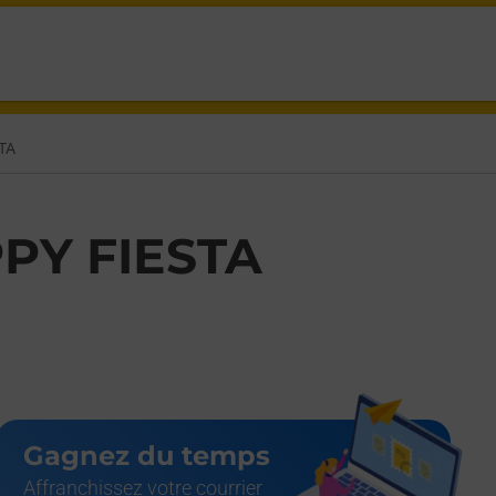
TASSIN LA DEMI LUNE,
TA
PY FIESTA
Gagnez du temps
Affranchissez votre courrier