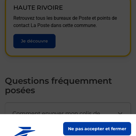
HAUTE RIVOIRE
Retrouvez tous les bureaux de Poste et points de
contact La Poste dans cette commune.
Je découvre
Questions fréquemment
posées
Comment envoyer mon colis de
chez moi ?
Ne pas accepter et fermer