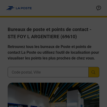
Allez au contenu
Afficher ou masquer la réponse
Afficher ou masquer la réponse
Afficher ou masquer la réponse
Afficher ou masquer la réponse
Afficher ou masquer la réponse
Bureaux de poste et points de contact -
STE FOY L ARGENTIERE (69610)
Retrouvez tous les bureaux de Poste et points de
contact La Poste ou utilisez l'outil de localisation pour
visualiser les points les plus proches de chez vous.
Ville, Département, Code Postal