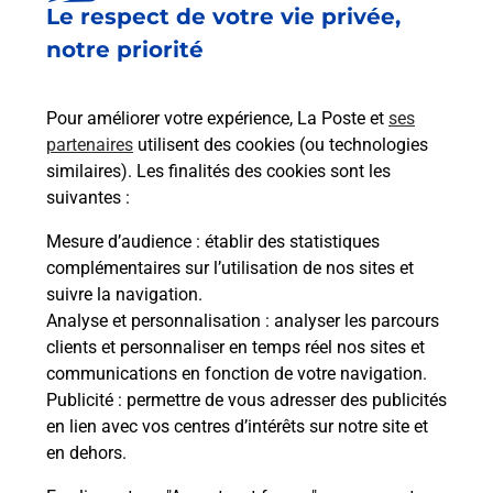
Le respect de votre vie privée,
Est-il possible d’acheter un
notre priorité
emballage directement depuis un
bureau de Poste ?
Pour améliorer votre expérience, La Poste et
ses
partenaires
utilisent des cookies (ou technologies
Comment demander une
similaires). Les finalités des cookies sont les
modification de livraison ?
suivantes :
Mesure d’audience
: établir des statistiques
complémentaires sur l’utilisation de nos sites et
Comment La Poste participe-t-elle
suivre la navigation.
à votre sécurité au quotidien ?
Analyse et personnalisation
: analyser les parcours
clients et personnaliser en temps réel nos sites et
communications en fonction de votre navigation.
Puis-je passer mon code de la route
Publicité
: permettre de vous adresser des publicités
avec La Poste et sous quelles
en lien avec vos centres d’intérêts sur notre site et
conditions ?
en dehors.