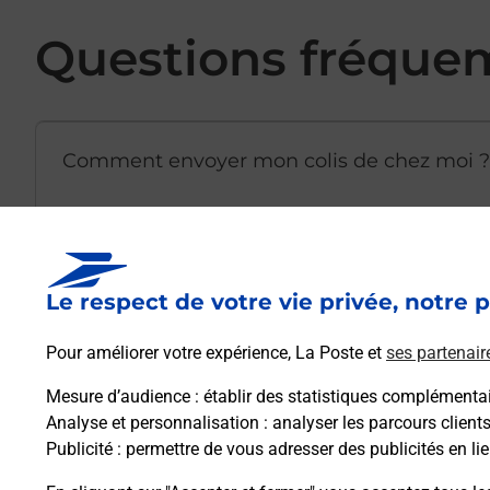
Questions fréque
Comment envoyer mon colis de chez moi ?
Est-il possible d’acheter un emballage dir
Le respect de votre vie privée, notre p
Comment demander une modification de li
Pour améliorer votre expérience, La Poste et
ses partenair
Mesure d’audience
: établir des statistiques complémentair
Analyse et personnalisation
: analyser les parcours client
Comment La Poste participe-t-elle à votre 
Publicité
: permettre de vous adresser des publicités en lie