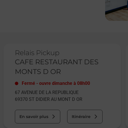
Le lien s'ouvre dans un nouvel onglet
L
Relais Pickup
CAFE RESTAURANT DES
MONTS D OR
Fermé
-
ouvre dimanche à
08h00
67 AVENUE DE LA REPUBLIQUE
69370
ST DIDIER AU MONT D OR
En savoir plus
Itinéraire