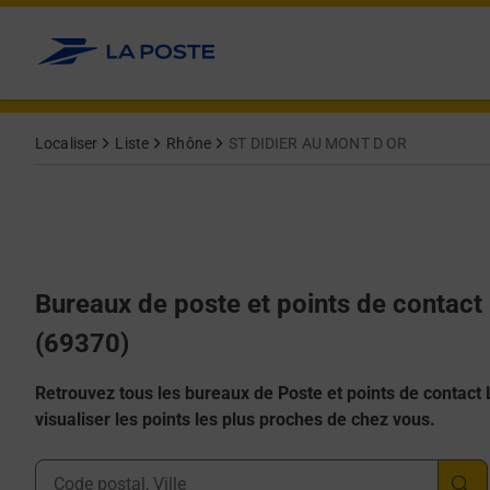
Allez au contenu
Afficher ou masquer la réponse
Afficher ou masquer la réponse
Afficher ou masquer la réponse
Afficher ou masquer la réponse
Afficher ou masquer la réponse
Localiser
Liste
Rhône
ST DIDIER AU MONT D OR
Bureaux de poste et points de contac
(69370)
Retrouvez tous les bureaux de Poste et points de contact La
visualiser les points les plus proches de chez vous.
Ville, Département, Code Postal