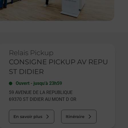
e lien s'ouvre dans un nouvel onglet
Relais Pickup
CONSIGNE PICKUP AV REPU
ST DIDIER
Ouvert
-
jusqu'à
23h59
59 AVENUE DE LA REPUBLIQUE
69370
ST DIDIER AU MONT D OR
En savoir plus
Itinéraire