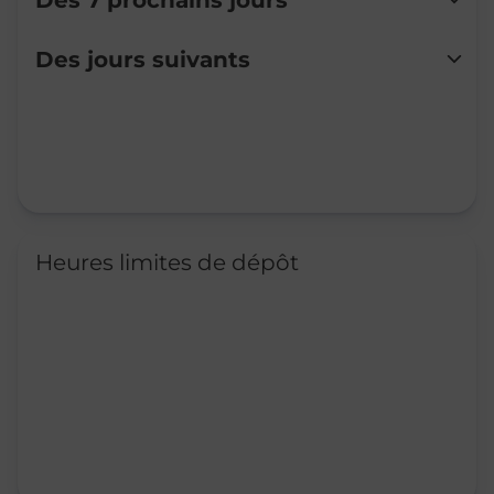
Des 7 prochains jours
Lundi
08:00
-
18:00
Des jours suivants
Mardi
08:00
-
18:00
Mercredi
08:00
-
18:00
Jeudi
08:00
-
18:00
Vendredi
08:00
-
18:00
Samedi
Fermé
Dimanche
08:00
-
18:00
Heures limites de dépôt