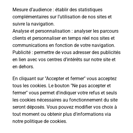
La Poste
Mesure d’audience
: établir des statistiques
en ligne
complémentaires sur l’utilisation de nos sites et
suivre la navigation.
Ouvert 24h/24
Analyse et personnalisation
: analyser les parcours
clients et personnaliser en temps réel nos sites et
En savoir plus
communications en fonction de votre navigation.
Publicité
: permettre de vous adresser des publicités
en lien avec vos centres d’intérêts sur notre site et
Recherchez un autre point de contact
en dehors.
En cliquant sur "Accepter et fermer" vous acceptez
tous les cookies. Le bouton "Ne pas accepter et
Localiser
Liste
Rhône
LYON
Lyon 9ème arrondissement
fermer" vous permet d'indiquer votre refus et seuls
BLANDINE TEXTILE
les cookies nécessaires au fonctionnement du site
seront déposés. Vous pouvez modifier vos choix à
tout moment ou obtenir plus d'informations via
notre politique de cookies
.
Plan du site