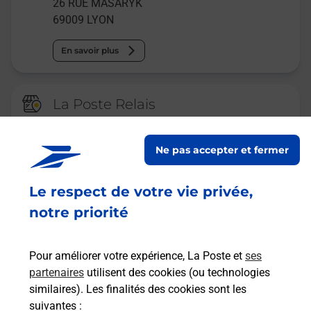
26 RUE MASARYK
69009
LYON
En savoir plus
La Poste Relais
LYON MASARYK CARREFOUR
CITY
Ne pas accepter et fermer
Ouvert
-
jusqu'à
22h00
Le respect de votre vie privée,
11 RUE MASARYK
69009
LYON
notre priorité
En savoir plus
Pour améliorer votre expérience, La Poste et
ses
partenaires
utilisent des cookies (ou technologies
Malin !
similaires). Les finalités des cookies sont les
suivantes :