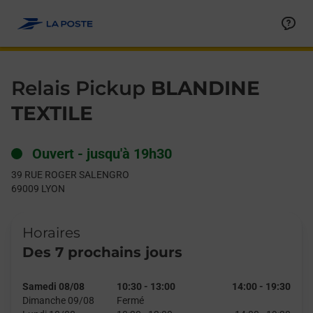
Le lien s'ouvre dans un nouvel onglet
Allez au contenu
Day of the Week
Get directions to Relais Pickup at 39 RUE ROGER SALENGRO L
Hours
Relais Pickup
BLANDINE
TEXTILE
Ouvert
-
jusqu'à
19h30
39 RUE ROGER SALENGRO
69009
LYON
Horaires
Des 7 prochains jours
Samedi 08/08
10:30
-
13:00
14:00
-
19:30
Dimanche 09/08
Fermé