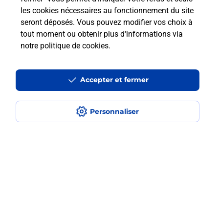
les cookies nécessaires au fonctionnement du site
En savoir plus
seront déposés. Vous pouvez modifier vos choix à
tout moment ou obtenir plus d'informations via
notre politique de cookies
.
Questions fréquemment posées
Accepter et fermer
Quel est le prix d’une numérisation ?
Personnaliser
Où faire des numérisations à
proximité ?
Comment numériser un document ?
Localiser
Liste
Rhône
LYON
Lyon 2ème arrondissement