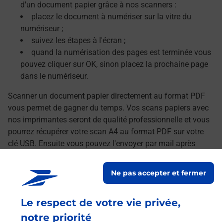
d'un document papier grâce à nos scanners :
placez le document à numériser sur la vitre du
numériseur ;
suivez les étapes à l'écran ;
quand la numérisation des pages est terminée vous
pouvez cliquer sur OK, sinon placez la prochaine page
dans le numériseur.
Scanner un document papier directement au format PDF
vous permet de gagner du temps. Vos scans papiers avec
nos imprimantes seront de qualité professionnelle et vous
pourrez récupérer votre scan A4 au format PDF sur votre
clé USB. Ensuite vous pouvez l'envoyer par mail après
avoir transféré vos documents numérisés sur votre
ordinateur.
Ne pas accepter et fermer
Le lien s'ouvre dans un nouvel onglet
Localiser les scanners à proximité
Le respect de votre vie privée,
notre priorité