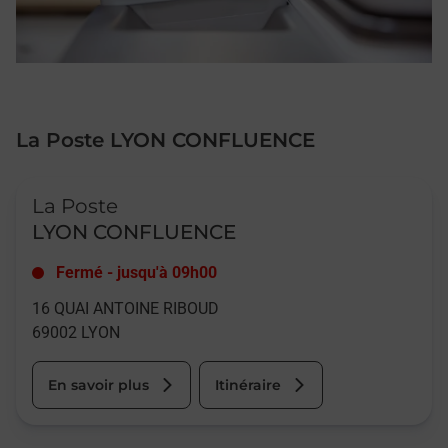
La Poste LYON CONFLUENCE
Le lien s'ouvre dans un nouvel onglet
La Poste
LYON CONFLUENCE
Fermé
-
jusqu'à
09h00
16 QUAI ANTOINE RIBOUD
69002
LYON
En savoir plus
Itinéraire