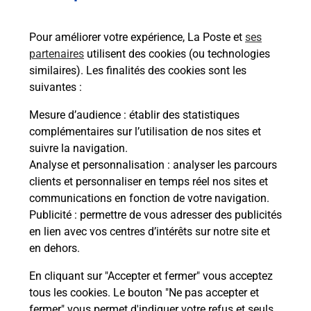
Services
Pour améliorer votre expérience, La Poste et
ses
partenaires
utilisent des cookies (ou technologies
En savoir plus
En sa
similaires). Les finalités des cookies sont les
suivantes :
Ache
Mesure d’audience
: établir des statistiques
dent
sui
N
complémentaires sur l’utilisation de nos sites et
Vous
suivre la navigation.
de c
Analyse et personnalisation
: analyser les parcours
télé
clients et personnaliser en temps réel nos sites et
Post
communications en fonction de votre navigation.
Publicité
: permettre de vous adresser des publicités
En
en lien avec vos centres d’intérêts sur notre site et
Envoyer un colis
en dehors.
Vous souhaitez envoyer un colis depuis : LYON
En cliquant sur "Accepter et fermer" vous acceptez
CONFLUENCE (69002) ? Découvrez toutes les
tous les cookies. Le bouton "Ne pas accepter et
solutions proposées par La Poste.
fermer" vous permet d'indiquer votre refus et seuls