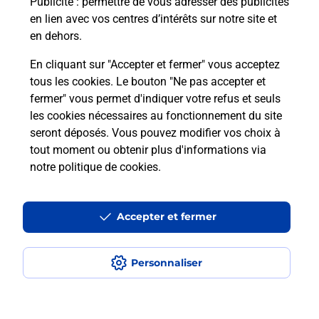
Puis-je passer mon code de la route
Publicité
: permettre de vous adresser des publicités
avec La Poste et sous quelles
en lien avec vos centres d’intérêts sur notre site et
conditions ?
en dehors.
En cliquant sur "Accepter et fermer" vous acceptez
tous les cookies. Le bouton "Ne pas accepter et
fermer" vous permet d'indiquer votre refus et seuls
Localiser
Liste
Rhône
LEGNY
les cookies nécessaires au fonctionnement du site
seront déposés. Vous pouvez modifier vos choix à
tout moment ou obtenir plus d'informations via
notre politique de cookies
.
Plan du site
Accessibilité : partiellement conforme
Accepter et fermer
Conditions contractuelles
Personnaliser
Mentions légales
Données personnelles et cookies