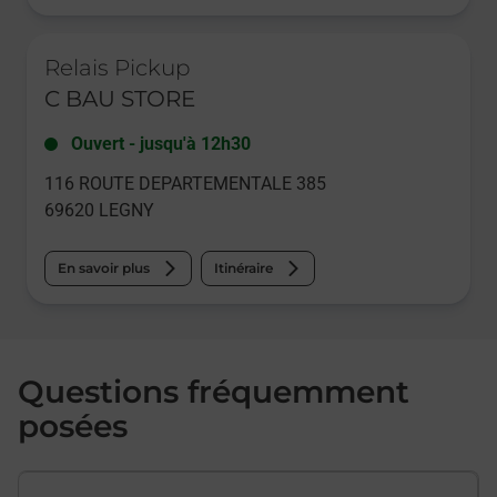
Le lien s'ouvre dans un nouvel onglet
Relais Pickup
C BAU STORE
Ouvert
-
jusqu'à
12h30
116 ROUTE DEPARTEMENTALE 385
69620
LEGNY
En savoir plus
Itinéraire
Questions fréquemment
posées