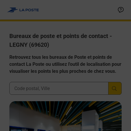
Allez au contenu
Afficher ou masquer la réponse
Afficher ou masquer la réponse
Afficher ou masquer la réponse
Afficher ou masquer la réponse
Afficher ou masquer la réponse
Bureaux de poste et points de contact -
LEGNY (69620)
Retrouvez tous les bureaux de Poste et points de
contact La Poste ou utilisez l'outil de localisation pour
visualiser les points les plus proches de chez vous.
Ville, Département, Code Postal