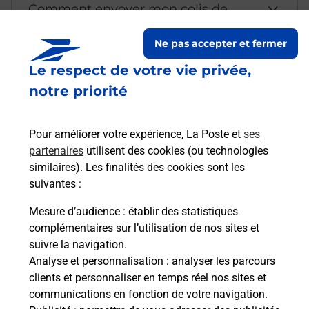
Comment envoyer mon colis de
chez moi ?
Ne pas accepter et fermer
Le respect de votre vie privée,
Est-il possible d’acheter un
notre priorité
emballage directement depuis un
bureau de Poste ?
Pour améliorer votre expérience, La Poste et
ses
partenaires
utilisent des cookies (ou technologies
Comment demander une
similaires). Les finalités des cookies sont les
modification de livraison ?
suivantes :
Mesure d’audience
: établir des statistiques
complémentaires sur l’utilisation de nos sites et
Comment La Poste participe-t-elle
suivre la navigation.
à votre sécurité au quotidien ?
Analyse et personnalisation
: analyser les parcours
clients et personnaliser en temps réel nos sites et
communications en fonction de votre navigation.