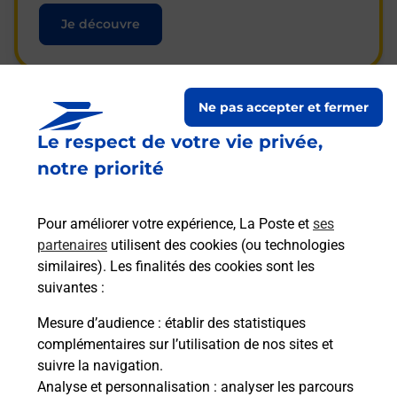
Je découvre
Ne pas accepter et fermer
Questions fréquemment
Le respect de votre vie privée,
posées
notre priorité
Pour améliorer votre expérience, La Poste et
ses
La téléassistance classique avec
partenaires
utilisent des cookies (ou technologies
médaillon d’alarme qu’est ce que
similaires). Les finalités des cookies sont les
c’est ?
suivantes :
Mesure d’audience
: établir des statistiques
complémentaires sur l’utilisation de nos sites et
Comment fonctionne la
suivre la navigation.
téléassistance classique ?
Analyse et personnalisation
: analyser les parcours