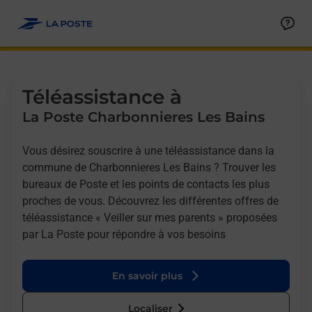
Allez au contenu
Afficher ou masquer la réponse
Afficher ou masquer la réponse
Afficher ou masquer la réponse
Téléassistance à
La Poste Charbonnieres Les Bains
Vous désirez souscrire à une téléassistance dans la
commune de Charbonnieres Les Bains ? Trouver les
bureaux de Poste et les points de contacts les plus
proches de vous. Découvrez les différentes offres de
téléassistance « Veiller sur mes parents » proposées
par La Poste pour répondre à vos besoins
En savoir plus
Localiser