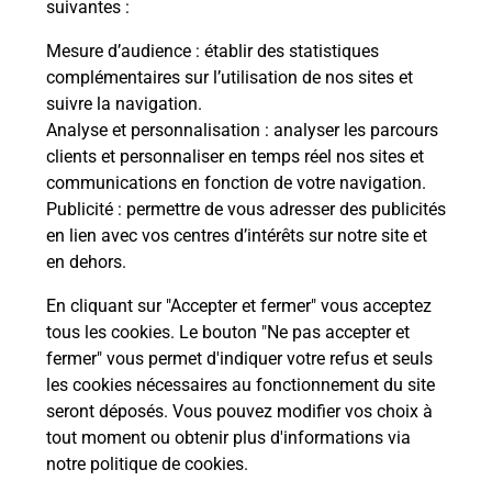
modification de livraison ?
suivantes :
Mesure d’audience
: établir des statistiques
complémentaires sur l’utilisation de nos sites et
Comment La Poste participe-t-elle
suivre la navigation.
à votre sécurité au quotidien ?
Analyse et personnalisation
: analyser les parcours
clients et personnaliser en temps réel nos sites et
communications en fonction de votre navigation.
Puis-je passer mon code de la route
Publicité
: permettre de vous adresser des publicités
avec La Poste et sous quelles
en lien avec vos centres d’intérêts sur notre site et
conditions ?
en dehors.
En cliquant sur "Accepter et fermer" vous acceptez
tous les cookies. Le bouton "Ne pas accepter et
fermer" vous permet d'indiquer votre refus et seuls
Localiser
Liste
Rhône
CENVES
les cookies nécessaires au fonctionnement du site
seront déposés. Vous pouvez modifier vos choix à
tout moment ou obtenir plus d'informations via
notre politique de cookies
.
Plan du site