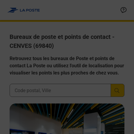
Allez au contenu
Afficher ou masquer la réponse
Afficher ou masquer la réponse
Afficher ou masquer la réponse
Afficher ou masquer la réponse
Afficher ou masquer la réponse
Bureaux de poste et points de contact -
CENVES (69840)
Retrouvez tous les bureaux de Poste et points de
contact La Poste ou utilisez l'outil de localisation pour
visualiser les points les plus proches de chez vous.
Ville, Département, Code Postal