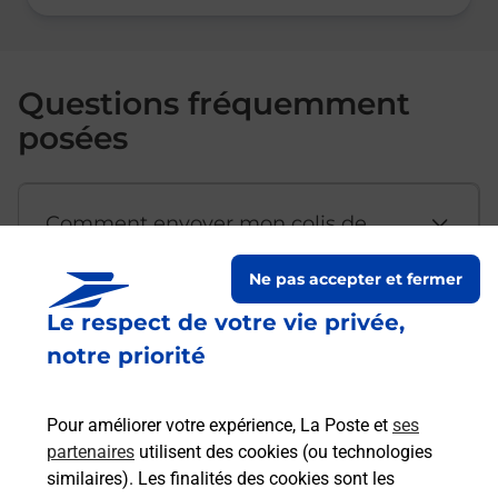
Questions fréquemment
posées
Comment envoyer mon colis de
chez moi ?
Ne pas accepter et fermer
Le respect de votre vie privée,
Est-il possible d’acheter un
notre priorité
emballage directement depuis un
bureau de Poste ?
Pour améliorer votre expérience, La Poste et
ses
partenaires
utilisent des cookies (ou technologies
Comment demander une
similaires). Les finalités des cookies sont les