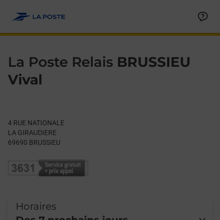
Le lien s'ouvre dans un nouvel onglet
Allez au contenu
Day of the Week
Get directions to La Poste Relais at 4 RUE NATIONALE BRUSSIE
Hours
La Poste Relais
BRUSSIEU
Vival
4 RUE NATIONALE
LA GIRAUDIERE
69690
BRUSSIEU
Horaires