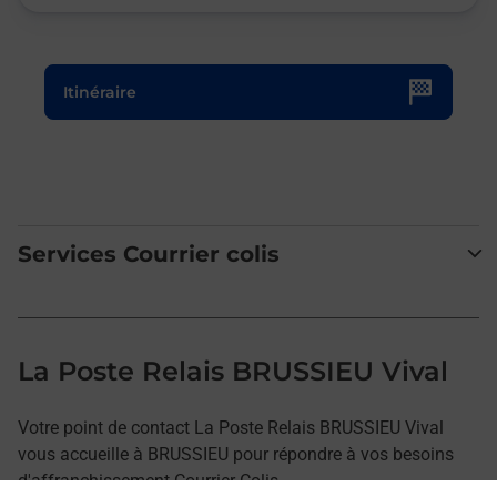
Le lien s'ouvre dans un nouvel onglet
Itinéraire
Services Courrier colis
La Poste Relais BRUSSIEU Vival
Votre point de contact La Poste Relais BRUSSIEU Vival
vous accueille à BRUSSIEU pour répondre à vos besoins
d'affranchissement Courrier-Colis.